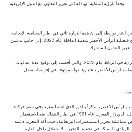
وفقاً للرؤية الملكية الهادفة إلى تعزيز التعاون مع الدول الإفريقية.
شار بوريطة إلى أن هذه الزيارة تأتي في إطار الدينامية الإيجابية
التي تشهدها العلاقات الثنائية، والتي تجسدت من خلال افتتاح قنصلية الرأس الأخضر بمدينة الداخلة عام 2022، إلى جانب تدشين
تعزيز التعاون المشترك.
كما استحضر الوزير انعقاد اللجنة المشتركة المغربية-الكابفيردية في الرباط عام 2023، والتي أفضت إلى توقيع عدة اتفاقيات
طة بالرأس الأخضر باعتبارها دولة موثوقة في إفريقيا، بفضل
قية
ب والرأس الأخضر، مذكراً بالدور الذي لعبه المغرب في دعم حركات
التحرر الإفريقية، خاصة دعم الزعيم الكابفيردي أميلكار كابرال، الذي زار المغرب عام 1961 في إطار النضال ضد الاستعمار
ص لمناقشة تحرير المستعمرات البرتغالية، حيث أكد المغرب دعمه
 الريادي للمملكة في تحقيق التحرر والاستقلال داخل القارة