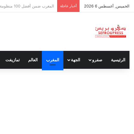
الخميس, أغسطس 6 2026
أخبار عاجلة
سبتة ومليلية… حين يتحدث أنصار ا
الرئيسية
صفرو
الجهة
المغرب
العالم
تمازيغت