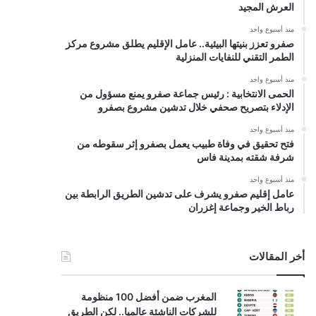
العرش المجيد
منذ أسبوع واحد
صفرو تعزز بنيتها البيئية.. عامل الإقليم يطلق مشروع مركز
الطمر التقني للنفايات المنزلية
منذ أسبوع واحد
الحمى الانتخابية : رئيس جماعة صفرو يمنع مسؤول من
الإدلاء بتصريح صحفي خلال تدشين مشروع بصفرو
منذ أسبوع واحد
فتح تحقيق في وفاة طبيب يعمل بصفرو إثر سقوطه من
شرفة شقته بمدينة فاس
منذ أسبوع واحد
عامل إقليم صفرو يشرف على تدشين الطريق الرابطة بين
رباط الخير وجماعة إغزران
أخر المقالات
المغرب ضمن أفضل 100 منظومة
للشركات الناشئة عالميا.. لكن الطريق