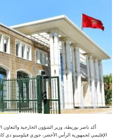
أكد ناصر بوريطة، وزير الشؤون الخارجية والتعاون ال
الإقليمي لجمهورية الرأس الأخضر، جوزي فيلومينو دي كارف