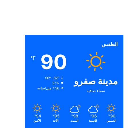
الطقس
90
℉
مدينة صفرو
90º - 82º
27%
7.56 ميل/ساعة
سماء صافية
94
95
98
96
90
℉
℉
℉
℉
℉
الخميس
الجمعة
السبت
الأحد
الأثنين