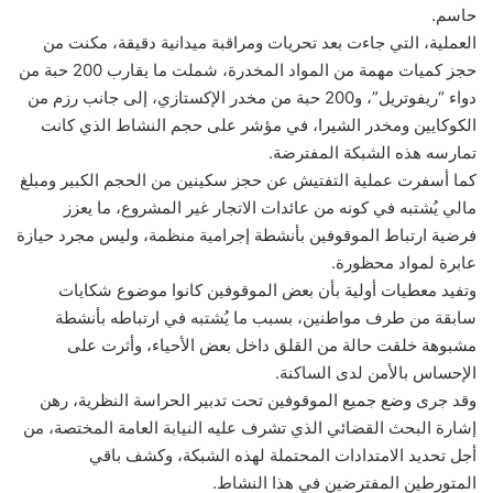
حاسم.
العملية، التي جاءت بعد تحريات ومراقبة ميدانية دقيقة، مكنت من
حجز كميات مهمة من المواد المخدرة، شملت ما يقارب 200 حبة من
دواء “ريفوتريل”، و200 حبة من مخدر الإكستازي، إلى جانب رزم من
الكوكايين ومخدر الشيرا، في مؤشر على حجم النشاط الذي كانت
تمارسه هذه الشبكة المفترضة.
كما أسفرت عملية التفتيش عن حجز سكينين من الحجم الكبير ومبلغ
مالي يُشتبه في كونه من عائدات الاتجار غير المشروع، ما يعزز
فرضية ارتباط الموقوفين بأنشطة إجرامية منظمة، وليس مجرد حيازة
عابرة لمواد محظورة.
وتفيد معطيات أولية بأن بعض الموقوفين كانوا موضوع شكايات
سابقة من طرف مواطنين، بسبب ما يُشتبه في ارتباطه بأنشطة
مشبوهة خلقت حالة من القلق داخل بعض الأحياء، وأثرت على
الإحساس بالأمن لدى الساكنة.
وقد جرى وضع جميع الموقوفين تحت تدبير الحراسة النظرية، رهن
إشارة البحث القضائي الذي تشرف عليه النيابة العامة المختصة، من
أجل تحديد الامتدادات المحتملة لهذه الشبكة، وكشف باقي
المتورطين المفترضين في هذا النشاط.