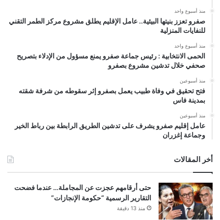
منذ أسبوع واحد
صفرو تعزز بنيتها البيئية.. عامل الإقليم يطلق مشروع مركز الطمر التقني
للنفايات المنزلية
منذ أسبوع واحد
الحمى الانتخابية : رئيس جماعة صفرو يمنع مسؤول من الإدلاء بتصريح
صحفي خلال تدشين مشروع بصفرو
منذ أسبوعين
فتح تحقيق في وفاة طبيب يعمل بصفرو إثر سقوطه من شرفة شقته
بمدينة فاس
منذ أسبوعين
عامل إقليم صفرو يشرف على تدشين الطريق الرابطة بين رباط الخير
وجماعة إغزران
أخر المقالات
حتى أرقامهم عجزت عن المجاملة… عندما فضحت
التقارير الرسمية “حكومة الإنجازات”
منذ 13 دقيقة