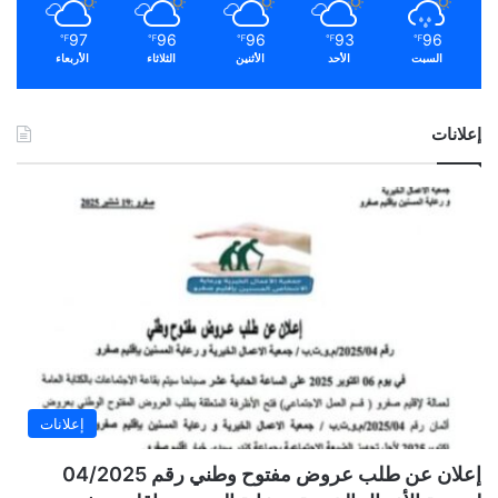
97
96
96
93
96
℉
℉
℉
℉
℉
السبت
الأحد
الأثنين
الثلاثاء
الأربعاء
إعلانات
إعلانات
إعلان عن طلب عروض مفتوح وطني رقم 04/2025