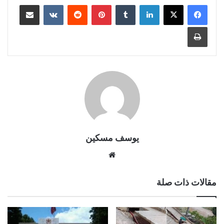
لينكدإن
بينتيريست
مشاركة عبر البريد
طباعة
يوسف مسكين
موقع
الويب
مقالات ذات صلة