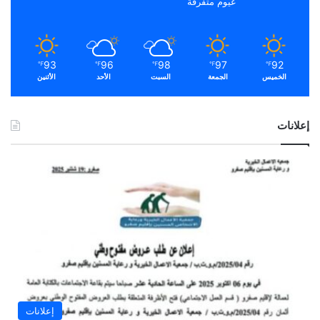
غيوم متفرقة
93
96
98
97
92
℉
℉
℉
℉
℉
الخميس
الجمعة
السبت
الأحد
الأثنين
إعلانات
إعلانات