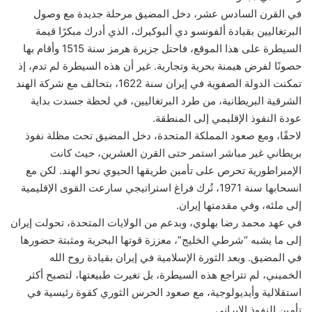
في القرن السادس عشر، دخل المضيق مرحلة جديدة مع وصول
البرتغاليين بقيادة ألفونسو دي ألبوكيرك، الذي أدرك مبكرًا قيمة
السيطرة على هذا الموقع، فاحتل جزيرة هرمز سنة 1515 وأقام بها
حصونًا لفرض هيمنة بحرية وتجارية. غير أن هذه السيطرة لم تدم، إذ
تمكنت الدولة الصفوية في إيران سنة 1622، بتحالف مع شركة الهند
الشرقية البريطانية، من طرد البرتغاليين، في لحظة جسدت بداية
عودة النفوذ الإقليمي إلى المنطقة.
لاحقًا، ومع صعود المملكة المتحدة، دخل المضيق تحت مظلة نفوذ
بريطاني غير مباشر استمر حتى القرن العشرين، حيث كانت
الإمبراطورية تحرص على تأمين طريقها الحيوي نحو الهند. لكن مع
انسحابها سنة 1971، تُرك فراغ استراتيجي سارعت القوى الإقليمية
إلى ملئه، وفي مقدمتها إيران.
في عهد محمد رضا بهلوي، وبدعم من الولايات المتحدة، تحولت إيران
إلى ما يشبه “شرطي الخليج”، معززة قوتها البحرية ومثبتة حضورها
في المضيق. وبعد الثورة الإسلامية في إيران بقيادة روح الله
الخميني، لم تتراجع هذه السيطرة، بل تغيرت طبيعتها، لتصبح أكثر
استقلالية وأيديولوجية، مع صعود الحرس الثوري كقوة رئيسية في
تأمين النفوذ الإيراني.