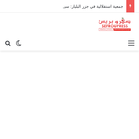
جمعية استقلالية في جزر البليار: سيادة المغرب على سبتة ومليلية “مسألة وقت”
القائمة
بح
الوضع ا