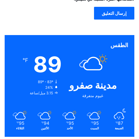
الطقس
89
℉
مدينة صفرو
89º - 83º
24%
3.15 ميل/ساعة
غيوم متفرقة
95
94
95
95
87
℉
℉
℉
℉
℉
الجمعة
السبت
الأحد
الأثنين
الثلاثاء