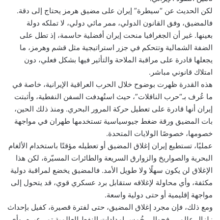
لكن الحديث عن “سيطرة” إيران على مضيق هرمز يحتاج إلى دقة.
فالمضيق، وفق القانون الدولي، ممر مائي دولي، لا تملكه دولة
بعينها. غير أن الجغرافيا منحت إيران أفضلية حاسمة، إذ تطل على
الضفة الشمالية وتتحكم في جزر استراتيجية مثل قشم وهرمز، ما
يجعلها قادرة على مراقبة الملاحة والتأثير فيها بشكل فعلي، دون
امتلاك قانوني مباشر.
هذه القدرة ظهرت بوضوح خلال الحرب العراقية الإيرانية، خاصة في
ما عُرف بـ“حرب الناقلات”، حيث استُهدفت السفن النفطية، وأثبتت
إيران أنها قادرة على تعطيل حركة المرور البحري. ومنذ ذلك الحين،
بات المضيق ورقة ضغط جيوسياسية تستخدمها طهران في مواجهة
خصومها، خصوصًا الولايات المتحدة.
عمليًا، تستطيع إيران إغلاق المضيق أو تعطيله مؤقتًا باستخدام الألغام
البحرية والصواريخ والزوارق السريعة والطائرات المسيّرة، لكن هذا
الإغلاق لن يكون سهلًا ولا طويل الأمد. فالمضيق يخضع لمراقبة دولية
مكثفة، وأي محاولة لإغلاقه ستقابل برد عسكري قوي، قد يتحول إلى
مواجهة إقليمية أو حتى دولية واسعة.
ومع ذلك، فإن مجرد إغلاق المضيق، حتى لفترة قصيرة، كفيل بإحداث
زلزال عالمي. فحوالي خُمس إمدادات النفط العالمية تمر عبره، وأي