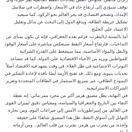
توقف سيؤدي إلى ارتفاع حاد في الأسعار، واضطراب في سلاسل
الإمداد، وتضخم اقتصادي قد يجر العالم نحو الركود. كما سيعيد
تشكيل خريطة الطاقة، ويدفع الدول إلى البحث عن بدائل وتقليل
الاعتماد على الخليج.
أما بالنسبة لـالمغرب، فرغم بعده الجغرافي، فإنه لن يكون بمنأى عن
التداعيات. فارتفاع أسعار النفط سينعكس مباشرة على أسعار الوقود
والنقل والمواد الأساسية، مما سيضغط على القدرة الشرائية
للمواطنين ويزيد من الأعباء الاقتصادية على الدولة. كما قد تتصاعد
التوترات الاجتماعية في ظل الغلاء، في وقت يشهد فيه الاقتصاد أصلاً
تحديات بنيوية. ومع ذلك، قد تفتح الأزمة أيضًا نافذة لإعادة التفكير في
النموذج الطاقي، عبر تسريع الاستثمار في الطاقات المتجددة وتعزيز
الشراكات الاستراتيجية.
في النهاية، يظل مضيق هرمز أكثر من مجرد ممر مائي؛ إنه نقطة
التقاء بين التاريخ والجغرافيا والسياسة، ومقياس دقيق لميزان القوى
في العالم. من إمبراطوريات الأمس إلى صراعات اليوم، ومن تجارة
التوابل إلى أسواق النفط، ظل هذا المضيق شاهدًا على حقيقة
واحدة: من يقترب من هرمز، يقترب من قلب العالم… ومن أزماته