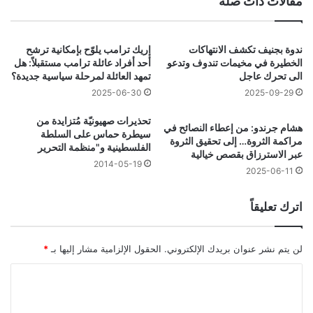
مقالات ذات صلة
ندوة بجنيف تكشف الانتهاكات
إريك ترامب يلوّح بإمكانية ترشح
الخطيرة في مخيمات تندوف وتدعو
أحد أفراد عائلة ترامب مستقبلاً: هل
الى تحرك عاجل
تمهد العائلة لمرحلة سياسية جديدة؟
2025-06-30
2025-09-29
تحذيرات صهيونيّة مُتزايدة من
هشام جرندو: من إعطاء النصائح في
سيطرة حماس على السلطة
مراكمة الثروة… إلى تحقيق الثروة
الفلسطينية و"منظمة التحرير
عبر الاسترزاق بقصص خيالية
2014-05-19
2025-06-11
اترك تعليقاً
لن يتم نشر عنوان بريدك الإلكتروني.
الحقول الإلزامية مشار إليها بـ
*
ا
ل