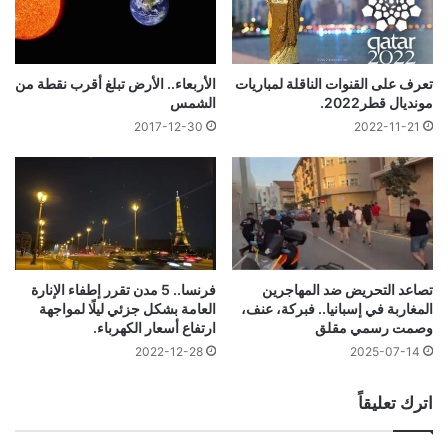
تعرف على القنوات الناقلة لمباريات
الأربعاء.. الأرض تبلغ أقرب نقطة من
مونديال قطر2022.
الشمس
2017-12-30
2022-11-21
تصاعد التحريض ضد المهاجرين
فرنسا.. 5 مدن تقرر إطفاء الإنارة
المغاربة في إسبانيا.. فبركة، عنف،
العامة بشكل جزئي ليلًا لمواجهة
وصمت رسمي مقلق
ارتفاع أسعار الكهرباء.
2025-07-14
2022-12-28
اترك تعليقاً