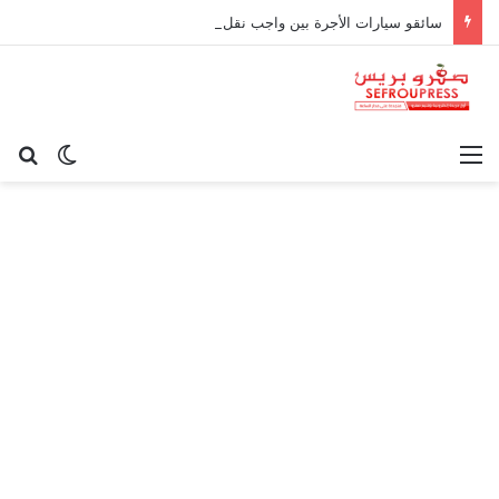
سائقو سيارات الأجرة بين واجب نقل الركاب وحدود المسؤولية القانونية
القائمة
بح
الوضع ا