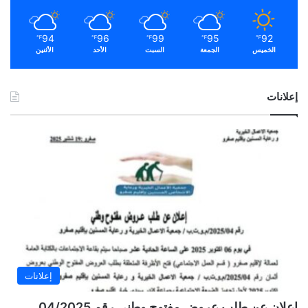
94
96
99
95
92
℉
℉
℉
℉
℉
الخميس
الجمعة
السبت
الأحد
الأثنين
إعلانات
إعلانات
إعلان عن طلب عروض مفتوح وطني رقم 04/2025