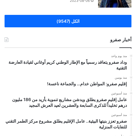
2023-08-06
الكل (9547)
أخبار صفرو
منذ يوم واحد
وداد صفرو يتعاقد رسمياً مع الإطار الوطني كريم أوغاني لقيادة العارضة
التقنية
منذ يومين
إقليم صفرو: المواطن خدام… والجماعة ناعسة!
منذ أسبوعين
عامل إقليم صفرو يطلق ويدشن مشاريع تنموية بأزيد من 186 مليون
درهم تخليداً للذكرى السابعة والعشرين لعيد العرش المجيد
منذ أسبوعين
صفرو تعزز بنيتها البيئية.. عامل الإقليم يطلق مشروع مركز الطمر التقني
للنفايات المنزلية