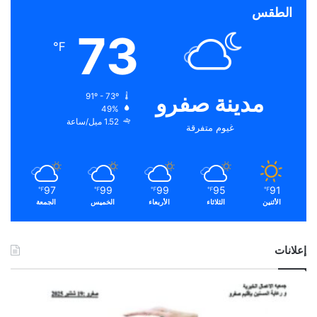
الطقس
73
℉
مدينة صفرو
91º - 73º
49%
1.52 ميل/ساعة
غيوم متفرقة
97
99
99
95
91
℉
℉
℉
℉
℉
الأثنين
الثلاثاء
الأربعاء
الخميس
الجمعة
إعلانات