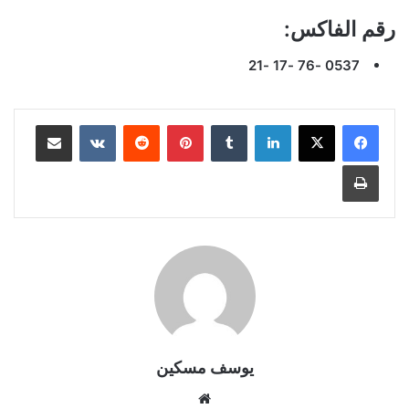
رقم الفاكس:
0537 -76 -17 -21
لينكدإن
بينتيريست
مشاركة عبر البريد
طباعة
يوسف مسكين
موقع