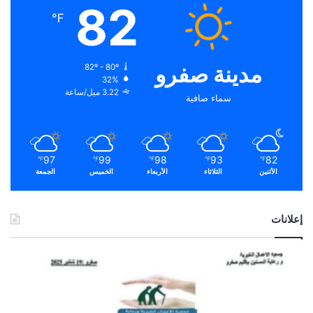
82
℉
مدينة صفرو
82º - 80º
32%
3.22 ميل/ساعة
سماء صافية
97
99
98
93
82
℉
℉
℉
℉
℉
الأثنين
الثلاثاء
الأربعاء
الخميس
الجمعة
إعلانات