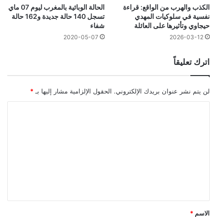
الكذب والهرب من الواقع: قراءة
الحالة الوبائية بالمغرب ليوم 07 ماي
نفسية في سلوكيات المهدي
تسجل 140 حالة جديدة و162 حالة
حيجاوي وتأثيرها على العائلة
شفاء
2020-05-07
2026-03-12
اترك تعليقاً
لن يتم نشر عنوان بريدك الإلكتروني.
الحقول الإلزامية مشار إليها بـ
*
ا
ل
ت
ع
ل
ي
ق
*
الاسم
*