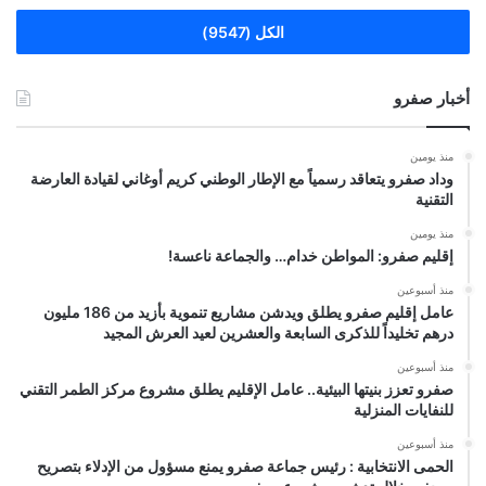
الكل (9547)
أخبار صفرو
منذ يومين
وداد صفرو يتعاقد رسمياً مع الإطار الوطني كريم أوغاني لقيادة العارضة
التقنية
منذ يومين
إقليم صفرو: المواطن خدام… والجماعة ناعسة!
منذ أسبوعين
عامل إقليم صفرو يطلق ويدشن مشاريع تنموية بأزيد من 186 مليون
درهم تخليداً للذكرى السابعة والعشرين لعيد العرش المجيد
منذ أسبوعين
صفرو تعزز بنيتها البيئية.. عامل الإقليم يطلق مشروع مركز الطمر التقني
للنفايات المنزلية
منذ أسبوعين
الحمى الانتخابية : رئيس جماعة صفرو يمنع مسؤول من الإدلاء بتصريح