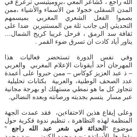
الله راجع ، كشاعر ألمعي ،بروميتيسي ترعرع في
المدن السفلى خجولا من الأسماء والأشياء ،ممن
بصموا الفعل الشعري المغربي بميسمهم
التحديثي إلى جانب ثلة من المستنيرين ضدا على
ثقافة سد الرمق ، فرحل غريبا كريح الشمال…
يناور أياد كادت ان تسرق ضوء القمر .
وفي نفس الدورة تستحضر فعاليات هذا
المهرجان أحد أيقونات الإعلام المغربي والعربي
– ذ عبد العزيز كوكاس – ممن حبروا على أعمدة
عدد الصحف الوطنية، والعربية بكتابات تحليلية
تتجاوز كل ما هو نمطي مستهلك او بهرجة مجانية
عبر مسار يتسم بجديته ورصانته وبعده النضالي.
وعلى إيقاع هذين الاحتفاءين، فقد عمدت الجهة
المنظمة لهذه التظاهرة ، تنظيم ندوة فكرية حول
موضوع “
الحداثة في شعر عبد الله راجع
”
يؤطرها
الأساتذة : – د.محمد الكنوني ، – د.محمد