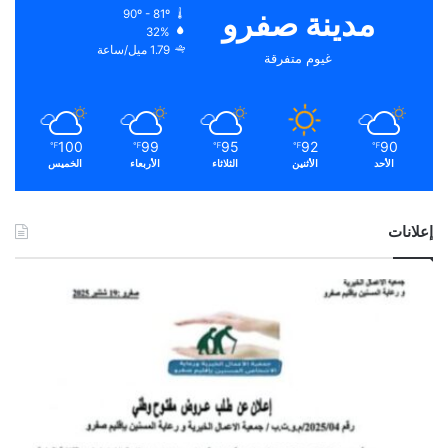
مدينة صفرو
90º - 81º
32%
1.79 ميل/ساعة
غيوم متفرقة
100
99
95
92
90
℉
℉
℉
℉
℉
الأحد
الأثنين
الثلاثاء
الأربعاء
الخميس
إعلانات