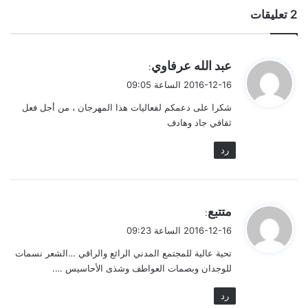
‫2 تعليقات
ي
عبد الله عرفاوي
:
ق
2016-12-16 الساعة 09:05
و
شكرا على دعمكم لفعاليات هذا المهرجان ، من أجل فعل
ل
ثقافي جاد وهادف
رد
ي
متتبع
:
ق
2016-12-16 الساعة 09:23
و
تحية عالية للمجتمع المدني الرائع والراقي …الشعر نسمات
ل
للوجدان وبصمات العواطف وشذى الأحاسيس ….
رد