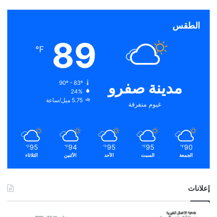
الطقس
89
℉
مدينة صفرو
90º - 83º
24%
5.75 ميل/ساعة
غيوم متفرقة
95
94
95
95
90
℉
℉
℉
℉
℉
الجمعة
السبت
الأحد
الأثنين
الثلاثاء
إعلانات