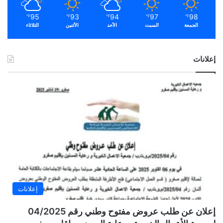
95
93
94
97
98
℉
℉
℉
℉
℉
الجمعة
السبت
الأحد
الأثنين
الثلاثاء
إعلانات
إعلانات
إعلان عن طلب عروض مفتوح وطني رقم 04/2025