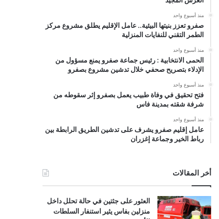
منذ أسبوع واحد
صفرو تعزز بنيتها البيئية.. عامل الإقليم يطلق مشروع مركز
الطمر التقني للنفايات المنزلية
منذ أسبوع واحد
الحمى الانتخابية : رئيس جماعة صفرو يمنع مسؤول من
الإدلاء بتصريح صحفي خلال تدشين مشروع بصفرو
منذ أسبوع واحد
فتح تحقيق في وفاة طبيب يعمل بصفرو إثر سقوطه من
شرفة شقته بمدينة فاس
منذ أسبوع واحد
عامل إقليم صفرو يشرف على تدشين الطريق الرابطة بين
رباط الخير وجماعة إغزران
أخر المقالات
العثور على جثتين في حالة تحلل داخل
منزلين بفاس يثير استنفار السلطات