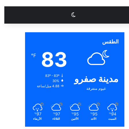
الوضع المظلم
الطقس
83
℉
مدينة صفرو
83º - 83º
30%
4.88 ميل/ساعة
غيوم متفرقة
97
97
95
95
94
℉
℉
℉
℉
℉
السبت
الأحد
الأثنين
الثلاثاء
الأربعاء