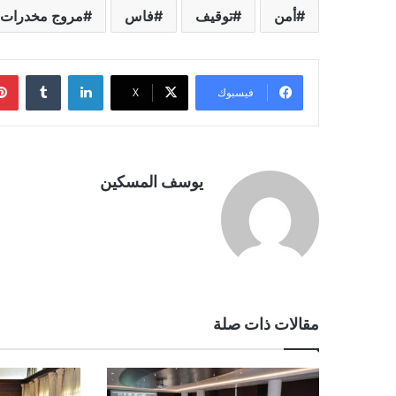
أمن
توقيف
فاس
مروج مخدرات
لينكدإن
فيسبوك
‫X
يوسف المسكين
مقالات ذات صلة