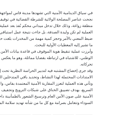
في سياق الدينامية الأمنية التي تشهدها مدينة فاس لمواجه
نجحت عناصر المصلحة الولائية للشرطة القضائية في توقي
منطقة زواغة، وذلك خلال تدخل ميداني محكم نُفذ بعد عملية 
العملية لم تكن وليدة الصدفة، بل جاءت نتيجة عمل استباق
ضبط المعني بالأمر وحجز كمية مهمة من المخدرات بلغت حوا
ما تشير إليه المعطيات الأولية للبحث.
وأبرزت عملية تنقيط هوية الموقوف في قاعدة بيانات الأم
الوطني، للاشتباه في ارتباطه بقضايا مماثلة، وهو ما يعكس 
تحركاته.
وقد جرى إخضاع المشتبه فيه لتدبير الحراسة النظرية تحت 
الامتدادات المحتملة لهذا النشاط، وتحديد باقي المتدخلين ا
وتأتي هذه العملية لتعزز المقاربة الأمنية المعتمدة بفاس، و
السريع، بهدف تضييق الخناق على شبكات الترويج وتجفيف من
الأمنية على صون الأمن العام وترسيخ الشعور بالطمأنينة د
السوداء وتتعامل بصرامة مع كل ما من شأنه تهديد سلامة الم