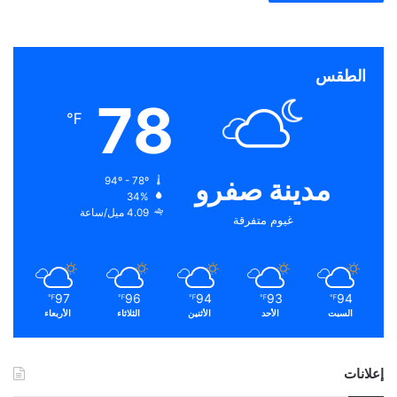
الطقس
78
℉
مدينة صفرو
94º - 78º
34%
4.09 ميل/ساعة
غيوم متفرقة
97
96
94
93
94
℉
℉
℉
℉
℉
السبت
الأحد
الأثنين
الثلاثاء
الأربعاء
إعلانات