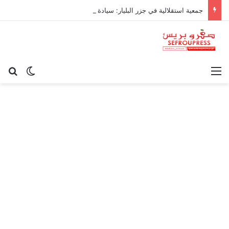
جمعية استقلالية في جزر البليار: سيادة المغرب على سبتة ومليلية “مسألة وقت”
القائمة
بح
الوضع ا