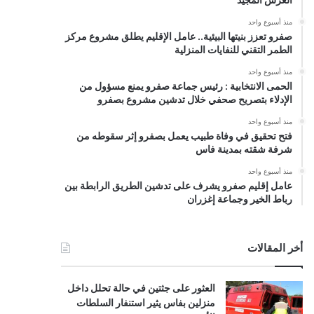
منذ أسبوع واحد
صفرو تعزز بنيتها البيئية.. عامل الإقليم يطلق مشروع مركز
الطمر التقني للنفايات المنزلية
منذ أسبوع واحد
الحمى الانتخابية : رئيس جماعة صفرو يمنع مسؤول من
الإدلاء بتصريح صحفي خلال تدشين مشروع بصفرو
منذ أسبوع واحد
فتح تحقيق في وفاة طبيب يعمل بصفرو إثر سقوطه من
شرفة شقته بمدينة فاس
منذ أسبوع واحد
عامل إقليم صفرو يشرف على تدشين الطريق الرابطة بين
رباط الخير وجماعة إغزران
أخر المقالات
العثور على جثتين في حالة تحلل داخل
منزلين بفاس يثير استنفار السلطات