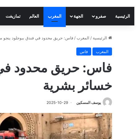
الرئيسية
صفرو
الجهة
المغرب
العالم
تمازيغت
الرئيسية
/
المغرب
/
فاس: حريق محدود في فندق ببوجلود ينجو م
المغرب
فاس
فاس: حريق محدود في 
خسائر بشرية
يوسف المسكين
2025-10-29