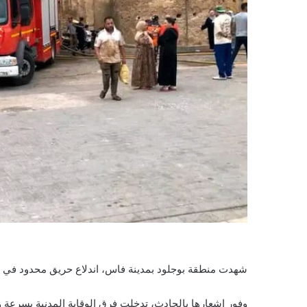
شهدت منطقة بوجلود بمدينة فاس، اندلاع حريق محدود في أح
وفور إشعارها بالحادث، تدخلت فرق الوقاية المدنية بسرعة