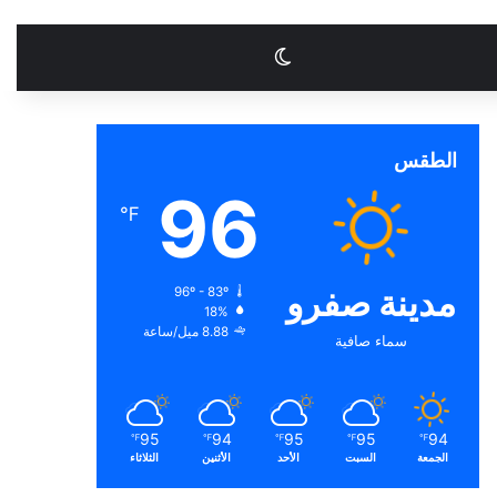
الوضع المظلم
الطقس
96
℉
مدينة صفرو
96º - 83º
18%
8.88 ميل/ساعة
سماء صافية
95
94
95
95
94
℉
℉
℉
℉
℉
الجمعة
السبت
الأحد
الأثنين
الثلاثاء