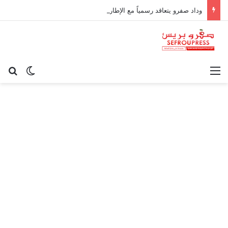
وداد صفرو يتعاقد رسمياً مع الإطار الوطني كريم أوغاني لقيادة العارضة التقنية
القائمة
بح
الوضع ا