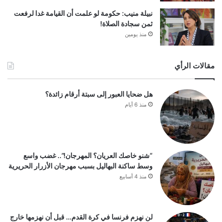
نبيلة منيب: حكومة لو علمت أن القيامة غدا لرفعت
ثمن سجادة الصلاة!
منذ يومين
مقالات الرأي
هل ضحايا العبور إلى سبتة أرقام زائدة؟
منذ 6 أيام
“شنو خاصك العريان؟ المهرجان!”.. غضب واسع
وسط ساكنة البهاليل بسبب مهرجان الأزرار الحريرية
منذ 4 أسابيع
لن نهزم فرنسا في كرة القدم… قبل أن نهزمها خارج