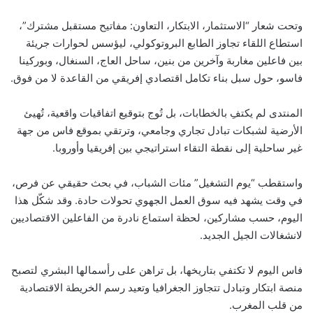
وتحت شعار “الاستثمار، الابتكار، التعاون: مفاتيح مستقبل مشترك”،
استطاع اللقاء تجاوز الطابع البروتوكولي، ليؤسس لحوارات جريئة
بين فاعلين مغاربة وآخرين من بنين، ساحل العاج، السنغال، وبوركينا
فاسو، حول سبل بناء تكامل اقتصادي إفريقي من القاعدة لا من فوق.
المنتدى لم يكتفِ بالخطابات، بل تُوج بتوقيع اتفاقيات واقعية، تُهيئ
الأرضية لشبكات تبادل تجاري وجامعي، وترتقي بموقع فاس من جهة
غير ساحلية إلى نقطة التقاء استراتيجي بين إفريقيا وأوروبا.
واستقطب “يوم التشغيل” مئات الشباب، في بحث حقيقي عن فرص،
في وقت يشهد فيه سوق العمل الجهوي تحولات حادة. وقد شكّل هذا
اليوم، حسب مشاركين، لحظة استماع نادرة من الفاعلين الاقتصاديين
لانشغالات الجيل الجديد.
فاس اليوم لا تكتفي بتاريخها، بل تراهن على رأسمالها البشري لتصبح
منصة ابتكار وتبادل تتجاوز الجغرافيا وتعيد رسم الخريطة الاقتصادية
من قلب المغرب.