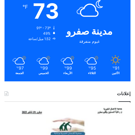
73
℉
مدينة صفرو
91º - 73º
49%
1.52 ميل/ساعة
غيوم متفرقة
97
99
99
95
91
℉
℉
℉
℉
℉
الأثنين
الثلاثاء
الأربعاء
الخميس
الجمعة
إعلانات