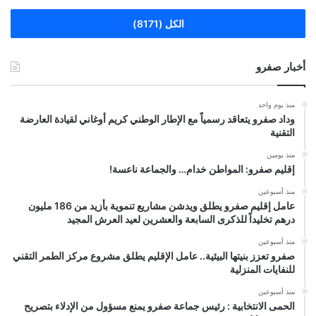
الكل (8171)
أخبار صفرو
منذ يوم واحد
وداد صفرو يتعاقد رسمياً مع الإطار الوطني كريم أوغاني لقيادة العارضة
التقنية
منذ يومين
إقليم صفرو: المواطن خدام… والجماعة ناعسة!
منذ أسبوعين
عامل إقليم صفرو يطلق ويدشن مشاريع تنموية بأزيد من 186 مليون
درهم تخليداً للذكرى السابعة والعشرين لعيد العرش المجيد
منذ أسبوعين
صفرو تعزز بنيتها البيئية.. عامل الإقليم يطلق مشروع مركز الطمر التقني
للنفايات المنزلية
منذ أسبوعين
الحمى الانتخابية : رئيس جماعة صفرو يمنع مسؤول من الإدلاء بتصريح