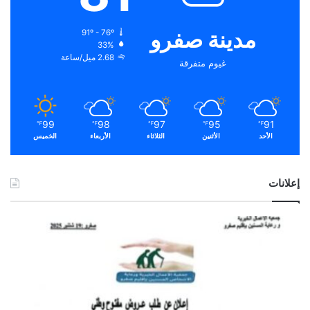
مدينة صفرو
91º - 76º
33%
2.68 ميل/ساعة
غيوم متفرقة
99
98
97
95
91
℉
℉
℉
℉
℉
الأحد
الأثنين
الثلاثاء
الأربعاء
الخميس
إعلانات