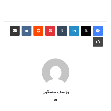
لينكدإن
بينتيريست
مشاركة عبر البريد
طباعة
يوسف مسكين
موقع
الويب