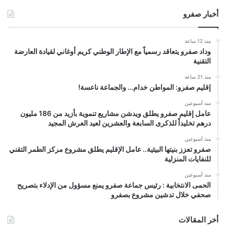
أخبار صفرو
منذ 12 ساعة
وداد صفرو يتعاقد رسمياً مع الإطار الوطني كريم أوغاني لقيادة العارضة
التقنية
منذ 21 ساعة
إقليم صفرو: المواطن خدام… والجماعة ناعسة!
منذ أسبوعين
عامل إقليم صفرو يطلق ويدشن مشاريع تنموية بأزيد من 186 مليون
درهم تخليداً للذكرى السابعة والعشرين لعيد العرش المجيد
منذ أسبوعين
صفرو تعزز بنيتها البيئية.. عامل الإقليم يطلق مشروع مركز الطمر التقني
للنفايات المنزلية
منذ أسبوعين
الحمى الانتخابية : رئيس جماعة صفرو يمنع مسؤول من الإدلاء بتصريح
صحفي خلال تدشين مشروع بصفرو
أخر المقالات