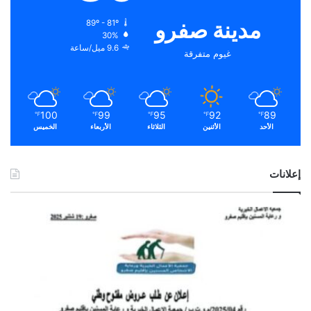
مدينة صفرو
89º - 81º
30%
9.6 ميل/ساعة
غيوم متفرقة
100
99
95
92
89
℉
℉
℉
℉
℉
الأحد
الأثنين
الثلاثاء
الأربعاء
الخميس
إعلانات