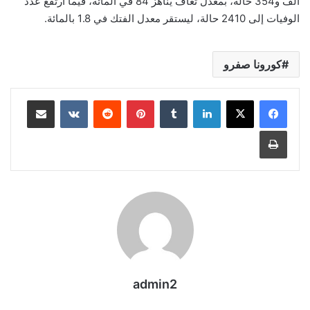
آلف و354 حالة، بمعدل تعاف يناهز 84 في المائة، فيما ارتفع عدد
الوفيات إلى 2410 حالة، ليستقر معدل الفتك في 1.8 بالمائة.
كورونا صفرو
لينكدإن
بينتيريست
مشاركة عبر البريد
طباعة
admin2