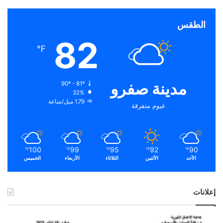
الطقس
82
℉
مدينة صفرو
90º - 81º
32%
1.79 ميل/ساعة
غيوم متفرقة
100
99
95
92
90
℉
℉
℉
℉
℉
الأحد
الأثنين
الثلاثاء
الأربعاء
الخميس
إعلانات