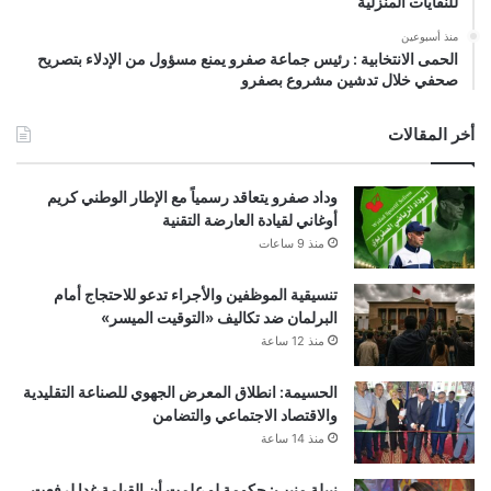
للنفايات المنزلية
منذ أسبوعين
الحمى الانتخابية : رئيس جماعة صفرو يمنع مسؤول من الإدلاء بتصريح
صحفي خلال تدشين مشروع بصفرو
أخر المقالات
وداد صفرو يتعاقد رسمياً مع الإطار الوطني كريم
أوغاني لقيادة العارضة التقنية
منذ 9 ساعات
تنسيقية الموظفين والأجراء تدعو للاحتجاج أمام
البرلمان ضد تكاليف «التوقيت الميسر»
منذ 12 ساعة
الحسيمة: انطلاق المعرض الجهوي للصناعة التقليدية
والاقتصاد الاجتماعي والتضامن
منذ 14 ساعة
نبيلة منيب: حكومة لو علمت أن القيامة غدا لرفعت