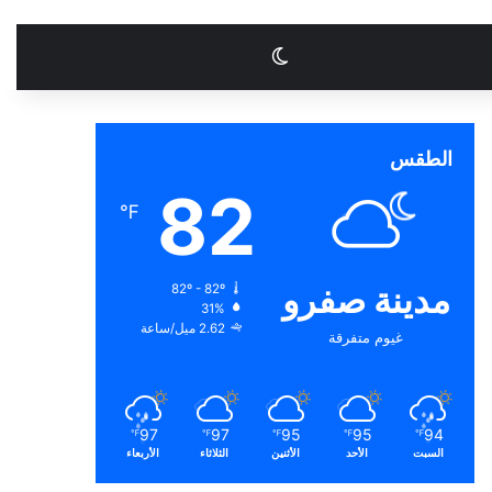
الوضع المظلم
الطقس
82
℉
مدينة صفرو
82º - 82º
31%
2.62 ميل/ساعة
غيوم متفرقة
97
97
95
95
94
℉
℉
℉
℉
℉
السبت
الأحد
الأثنين
الثلاثاء
الأربعاء