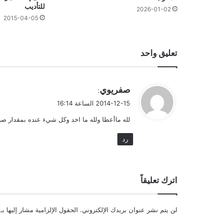
للتأديب
2026-01-02
2015-04-05
تعليق واحد
ي
صفريوي
:
ق
2014-12-15 الساعة 16:14
و
لله ماأعطا ولله ما اخد وكل شيء عنده بمقدار صبر
ل
رد
اترك تعليقاً
لن يتم نشر عنوان بريدك الإلكتروني.
الحقول الإلزامية مشار إليها بـ