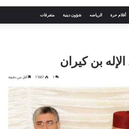
أقلام حرة
الرياضه
شؤون دينية
متفرقات
لإله بن كيران
1
1٬667
أقل من دقيقة