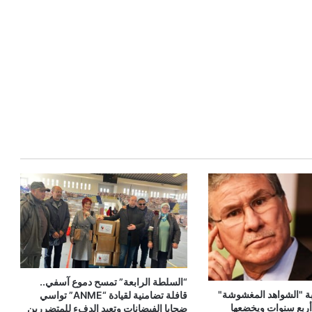
“السلطة الرابعة” تمسح دموع آسفي..
بة "الشواهد المغشوشة"
قافلة تضامنية لقيادة “ANME” تواسي
أربع سنوات ويخضعها
ضحايا الفيضانات وتعيد الدفء للمتضررين