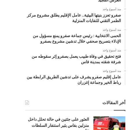
منذ أسبوع واحد
صفرو تعزز بنيتها البيئية.. عامل الإقليم يطلق مشروع مركز
الطمر التقني للنفايات المنزلية
منذ أسبوع واحد
الحمى الانتخابية : رئيس جماعة صفرو يمنع مسؤول من
الإدلاء بتصريح صحفي خلال تدشين مشروع بصفرو
منذ أسبوع واحد
فتح تحقيق في وفاة طبيب يعمل بصفرو إثر سقوطه من
شرفة شقته بمدينة فاس
منذ أسبوع واحد
عامل إقليم صفرو يشرف على تدشين الطريق الرابطة بين
رباط الخير وجماعة إغزران
أخر المقالات
العثور على جثتين في حالة تحلل داخل
منزلين بفاس يثير استنفار السلطات