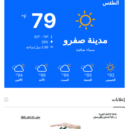
الطقس
79
℉
مدينة صفرو
92º - 79º
39%
2.86 ميل/ساعة
سماء صافية
94
96
99
95
92
℉
℉
℉
℉
℉
الخميس
الجمعة
السبت
الأحد
الأثنين
إعلانات