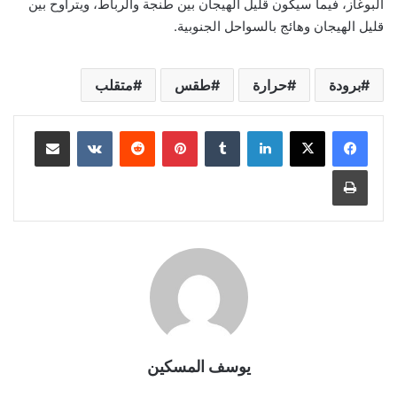
البوغاز، فيما سيكون قليل الهيجان بين طنجة والرباط، ويتراوح بين
قليل الهيجان وهائج بالسواحل الجنوبية.
برودة
حرارة
طقس
متقلب
لينكدإن
بينتيريست
مشاركة عبر البريد
طباعة
يوسف المسكين