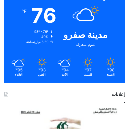
76
℉
مدينة صفرو
98º - 76º
40%
5.59 ميل/ساعة
غيوم متفرقة
95
93
94
97
98
℉
℉
℉
℉
℉
الجمعة
السبت
الأحد
الأثنين
الثلاثاء
إعلانات