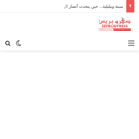
سبتة ومليلية… حين يتحدث أنصار الديمقراطية بلسان الاستعمار
القائمة
بح
الوضع ا