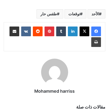
الأحد
توقعات
طقس حار
لينكدإن
بينتيريست
مشاركة عبر البريد
طباعة
Mohammed harriss
مقالات ذات صلة