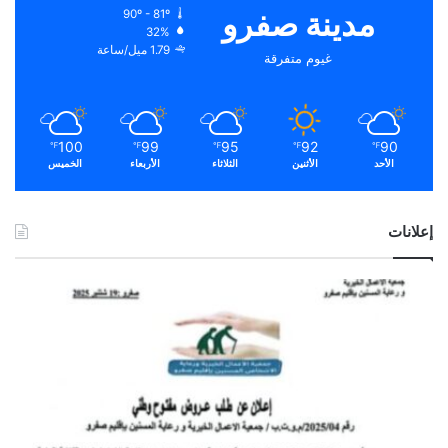
مدينة صفرو
90º - 81º
32%
1.79 ميل/ساعة
غيوم متفرقة
100
99
95
92
90
℉
℉
℉
℉
℉
الأحد
الأثنين
الثلاثاء
الأربعاء
الخميس
إعلانات