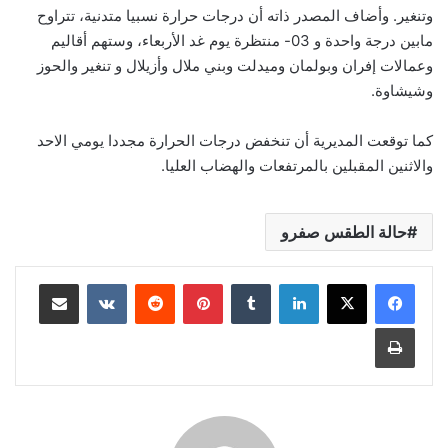
وتنغير. وأضاف المصدر ذاته أن درجات حرارة نسبيا متدنية، تتراوح
مابين درجة واحدة و 03- منتظرة يوم غد الأربعاء، وستهم أقاليم
وعمالات إفران وبولمان وميدلت وبني ملال وأزيلال و تنغير والحوز
وشيشاوة.
كما توقعت المديرية أن تنخفض درجات الحرارة مجددا يومي الاحد
والاثنين المقبلين بالمرتفعات والهضاب العليا.
حالة الطقس صفرو
لينكدإن
بينتيريست
مشاركة عبر البريد
طباعة