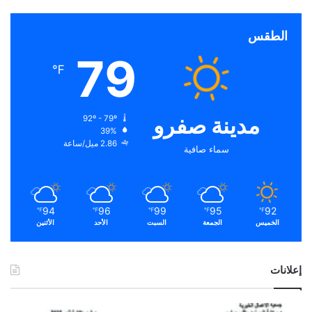
الطقس
79
℉
مدينة صفرو
92º - 79º
39%
2.86 ميل/ساعة
سماء صافية
94
96
99
95
92
℉
℉
℉
℉
℉
الخميس
الجمعة
السبت
الأحد
الأثنين
إعلانات