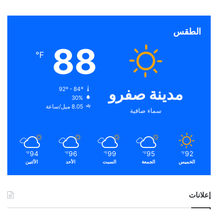
الطقس
88
℉
مدينة صفرو
92º - 84º
30%
8.05 ميل/ساعة
سماء صافية
94
96
99
95
92
℉
℉
℉
℉
℉
الخميس
الجمعة
السبت
الأحد
الأثنين
إعلانات