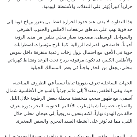
حرارياً كبيراً يُؤثر على التنقلات والأنشطة اليومية.
هذا التفاوت لا يقف عند حدود الحرارة فقط، بل يتعزز برياح قوية إلى
جد قوية تهب على مناطق مرتفعات الأطلس والجنوب الشرقي
والسواحل الوسطى، مصحوبة بغبار محلي يقلص من مدى الرؤية
أحياناً، خاصة في الفترات الزوالية. كما تلوح مؤشرات اضطرابات
جوية في الأفق، مع احتمال نزول زخات رعدية متفرقة داخل سوس
والأطلس الكبير، قد تكون مرفوقة برياح تحت الرعد ونشاط كهربائي
محلي، يجعل من الحذر واجباً في بعض المسالك الجبلية.
الجهات الساحلية تعرف بدورها تبايناً نسبياً في الظروف المناخية،
حيث يبقى الطقس معتدلاً إلى غائم جزئياً بالسواحل الأطلسية شمال
آسفي، مع ظهور سحب منخفضة محملة ببعض الرطوبة خلال الليل
والصباح، خصوصاً شمال غرب الأقاليم الجنوبية. البحر بدوره يعرف
حالة من الهدوء نهاراً، لكنه يتحول تدريجياً إلى هيجان محلي خلال
الليل، مما قد يُؤثر على أنشطة الصيد البحري والسفن الصغيرة.
في المجمل، طقس اليوم يعكس صورة مناخية متعددة الوجوه: حرارة