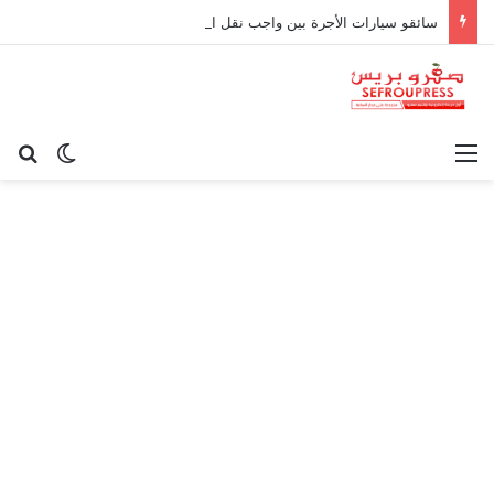
سائقو سيارات الأجرة بين واجب نقل الركاب وحدود المسؤولية القانونية
القائمة
بح
الوضع ا