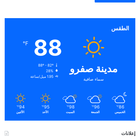
الطقس
88
℉
مدينة صفرو
88º - 82º
28%
1.95 ميل/ساعة
سماء صافية
94
95
98
96
86
℉
℉
℉
℉
℉
الخميس
الجمعة
السبت
الأحد
الأثنين
إعلانات