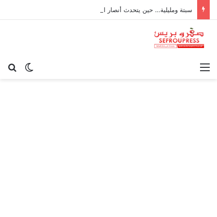
سبتة ومليلية… حين يتحدث أنصار الديمقراطية بلسان الاستعمار
القائمة
بح
الوضع ا