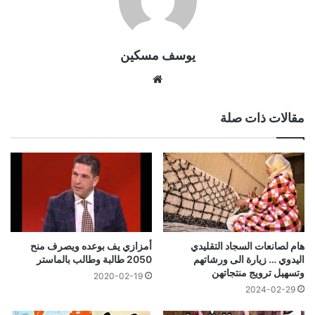
يوسف مسكين
موقع
الويب
مقالات ذات صلة
أمزازي يف بوعده ويصرف منح
هام لصانعات السجاد التقليدي
2050 طالبة وطالب بالماستر
اليدوي … زيارة الى ورشاتهم
وتسهيل ترويج منتجاتهن
2020-02-19
2024-02-29