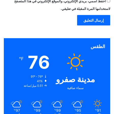
احفظ اسمي، بريدي الإلكتروني، والموقع الإلكتروني في هذا المتصفح
لاستخدامها المرة المقبلة في تعليقي.
الطقس
76
℉
مدينة صفرو
91º - 76º
41%
0.51 ميل/ساعة
سماء صافية
97
99
99
95
91
℉
℉
℉
℉
℉