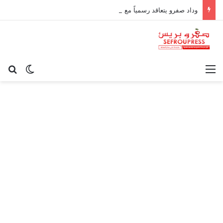
وداد صفرو يتعاقد رسمياً مع الإطار الوطني كريم أوغاني لقيادة العارضة التقنية
القائمة
بح
الوضع ا