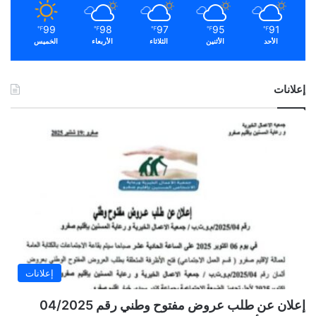
99
98
97
95
91
℉
℉
℉
℉
℉
الأحد
الأثنين
الثلاثاء
الأربعاء
الخميس
إعلانات
إعلانات
إعلان عن طلب عروض مفتوح وطني رقم 04/2025