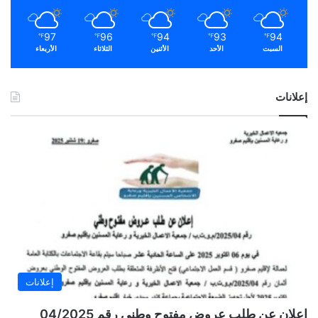
97
96
94
93
94
℉
℉
℉
℉
℉
السبت
الأحد
الأثنين
الثلاثاء
الأربعاء
إعلانات
إعلانات
إعلان عن طلب عروض مفتوح وطني رقم 04/2025