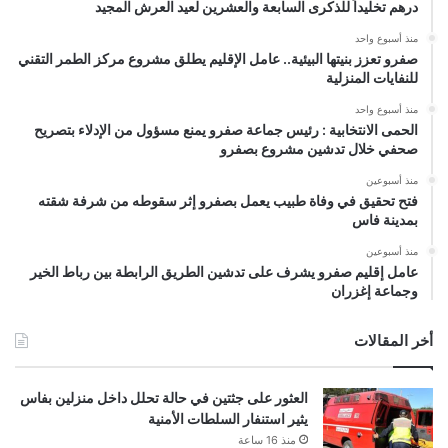
درهم تخليداً للذكرى السابعة والعشرين لعيد العرش المجيد
منذ أسبوع واحد
صفرو تعزز بنيتها البيئية.. عامل الإقليم يطلق مشروع مركز الطمر التقني
للنفايات المنزلية
منذ أسبوع واحد
الحمى الانتخابية : رئيس جماعة صفرو يمنع مسؤول من الإدلاء بتصريح
صحفي خلال تدشين مشروع بصفرو
منذ أسبوعين
فتح تحقيق في وفاة طبيب يعمل بصفرو إثر سقوطه من شرفة شقته
بمدينة فاس
منذ أسبوعين
عامل إقليم صفرو يشرف على تدشين الطريق الرابطة بين رباط الخير
وجماعة إغزران
أخر المقالات
العثور على جثتين في حالة تحلل داخل منزلين بفاس
يثير استنفار السلطات الأمنية
منذ 16 ساعة