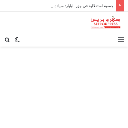
جمعية استقلالية في جزر البليار: سيادة المغرب على سبتة ومليلية “مسألة وقت”
القائمة
بح
الوضع ا