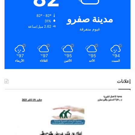
مدينة صفرو
82º - 82º
31%
2.62 ميل/ساعة
غيوم متفرقة
97
97
95
95
94
℉
℉
℉
℉
℉
السبت
الأحد
الأثنين
الثلاثاء
الأربعاء
إعلانات