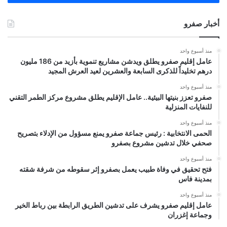
أخبار صفرو
منذ أسبوع واحد
عامل إقليم صفرو يطلق ويدشن مشاريع تنموية بأزيد من 186 مليون
درهم تخليداً للذكرى السابعة والعشرين لعيد العرش المجيد
منذ أسبوع واحد
صفرو تعزز بنيتها البيئية.. عامل الإقليم يطلق مشروع مركز الطمر التقني
للنفايات المنزلية
منذ أسبوع واحد
الحمى الانتخابية : رئيس جماعة صفرو يمنع مسؤول من الإدلاء بتصريح
صحفي خلال تدشين مشروع بصفرو
منذ أسبوع واحد
فتح تحقيق في وفاة طبيب يعمل بصفرو إثر سقوطه من شرفة شقته
بمدينة فاس
منذ أسبوع واحد
عامل إقليم صفرو يشرف على تدشين الطريق الرابطة بين رباط الخير
وجماعة إغزران