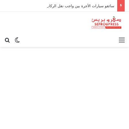
سائقو سيارات الأجرة بين واجب نقل الركاب وحدود المسؤولية القانونية
القائمة
بح
الوضع ا