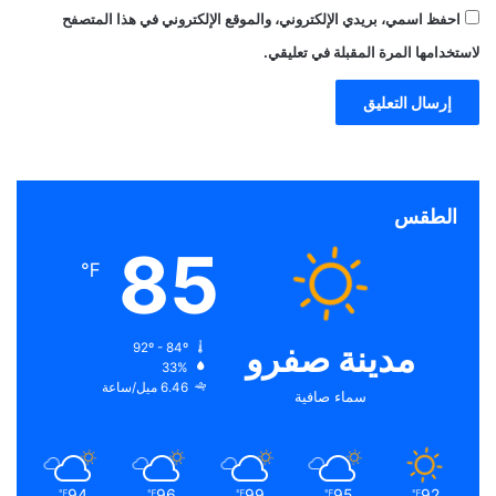
احفظ اسمي، بريدي الإلكتروني، والموقع الإلكتروني في هذا المتصفح
لاستخدامها المرة المقبلة في تعليقي.
الطقس
85
℉
مدينة صفرو
92º - 84º
33%
6.46 ميل/ساعة
سماء صافية
94
96
99
95
92
℉
℉
℉
℉
℉