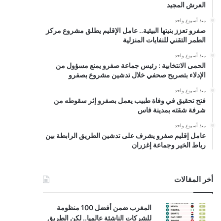
العرش المجيد
منذ أسبوع واحد
صفرو تعزز بنيتها البيئية.. عامل الإقليم يطلق مشروع مركز
الطمر التقني للنفايات المنزلية
منذ أسبوع واحد
الحمى الانتخابية : رئيس جماعة صفرو يمنع مسؤول من
الإدلاء بتصريح صحفي خلال تدشين مشروع بصفرو
منذ أسبوع واحد
فتح تحقيق في وفاة طبيب يعمل بصفرو إثر سقوطه من
شرفة شقته بمدينة فاس
منذ أسبوع واحد
عامل إقليم صفرو يشرف على تدشين الطريق الرابطة بين
رباط الخير وجماعة إغزران
أخر المقالات
المغرب ضمن أفضل 100 منظومة
للشركات الناشئة عالميا.. لكن الطريق