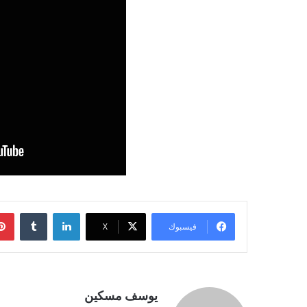
لينكدإن
فيسبوك
‫X
يوسف مسكين