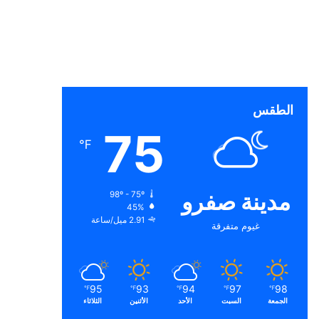
الطقس
75
℉
مدينة صفرو
98º - 75º
45%
2.91 ميل/ساعة
غيوم متفرقة
95
93
94
97
98
℉
℉
℉
℉
℉
الجمعة
السبت
الأحد
الأثنين
الثلاثاء