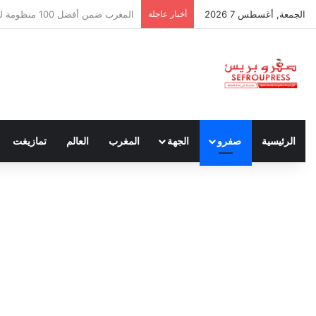
الجمعة, أغسطس 7 2026
أخبار عاجلة
سبتة ومليلية… حين يتحدث أنصار الد
الرئيسية
صفرو
الجهة
المغرب
العالم
تمازيغت