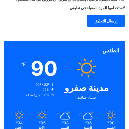
لاستخدامها المرة المقبلة في تعليقي.
الطقس
90
℉
مدينة صفرو
90º - 82º
27%
10.67 ميل/ساعة
سماء صافية
94
95
98
96
90
℉
℉
℉
℉
℉
الخميس
الجمعة
السبت
الأحد
الأثنين