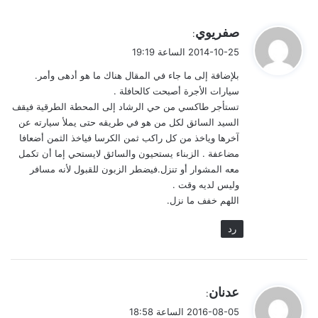
ي
صفريوي
:
ق
2014-10-25 الساعة 19:19
و
بلإضافة إلى ما جاء في المقال هناك ما هو أدهى وأمر.
ل
سيارات الأجرة أصبحت كالحافلة .
تستأجر طاكسي من حي الرشاد إلى المحطة الطرقية فيقف
السيد السائق لكل من هو في طريقه حتى يملأ سيارته عن
آخرها وياخذ من كل راكب ثمن الكرسا فياخذ الثمن أضعافا
مضاعفة . الزبناء يستحيون والسائق لايستحي إما أن تكمل
معه المشوار أو تنزل.فيضطر الزبون للقبول لأنه مسافر
وليس لديه وقت .
اللهم خفف ما نزل.
رد
ي
عدنان
:
ق
2016-08-05 الساعة 18:58