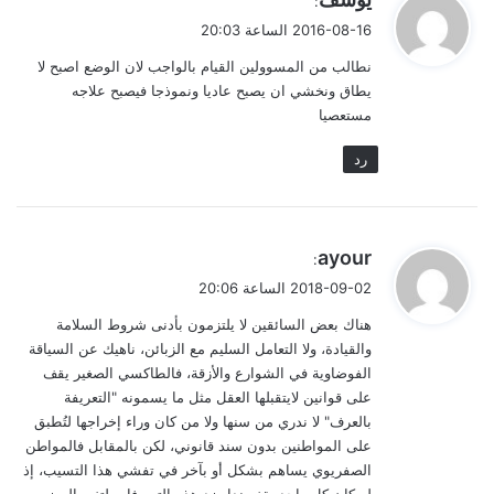
:
ق
2016-08-16 الساعة 20:03
و
نطالب من المسوولين القيام بالواجب لان الوضع اصبح لا
ل
يطاق ونخشي ان يصبح عاديا ونموذجا فيصبح علاجه
مستعصيا
رد
ي
ayour
:
ق
2018-09-02 الساعة 20:06
و
هناك بعض السائقين لا يلتزمون بأدنى شروط السلامة
ل
والقيادة، ولا التعامل السليم مع الزبائن، ناهيك عن السياقة
الفوضاوية في الشوارع والأزقة، فالطاكسي الصغير يقف
على قوانين لايتقبلها العقل مثل ما يسمونه "التعريفة
بالعرف" لا ندري من سنها ولا من كان وراء إخراجها لتُطبق
على المواطنين بدون سند قانوني، لكن بالمقابل فالمواطن
الصفريوي يساهم بشكل أو بآخر في تفشي هذا التسيب، إذ
لو كان كل واحد يقف ندا ضد هذه التصرفات لتغير الوضع.