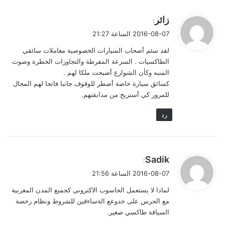
ي
زائر
:
ق
2016-08-07 الساعة 21:27
و
لقد سئم أصحاب السيارات الخصوصية معاملات سائقي
ل
الطاكسيات . السرعة المفرطة والتجاوزات الخطرة وصوت
المنبه وكأن الشوارع أصيحت ملكا لهم .
كسائق سيارة خاصة أضطر للوقوف جانبا فاتحا لهم المجال
للمرور كي أستريح من مدايقتهم.
رد
ي
Sadik
:
ق
2016-08-07 الساعة 21:56
و
لمادا لا يستعمل الحاسوب الاكتروني كجميع المدن المغربية
ل
مع الحرس على خدوعع الةساءقين للشروط ونظام رخصة
السياقة طاكسي صغير.