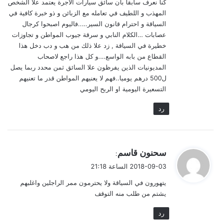
كنا نعرف سابقا بان سائق سيارات الاجرة يعتمد علا الشخص
المهذب و اللطيف في تعامله مع الزبائن و ذو خبرة كافية في
السياقة و احترام قانون السير…..فاليوم اصبحوا كرجال
عصابات …الكلام النابي و سرقة جيوب المواطن و تجاوزات
خطيرة في السياقة , زد علا ذلك من هب و دب دخل هذا
القطاع من بابه الواسع….و كل هذا راجع لاصحاب
المديونيات الذين يفرظون علا السائق ثمن محدد ربما يصل
ل500 درهم يوميا..فهم لا يعنيهم المواطن قدر ما تعنيهم
التسعيرة اليومية او الربح اليومي
رد
ي
سحنون قاسم
:
ق
2018-09-03 الساعة 21:18
و
يتهورون في السياقة ولا يحترمون ممر الراجلين واغلبهم
ل
يشتم من طلب منه التوقف
رد