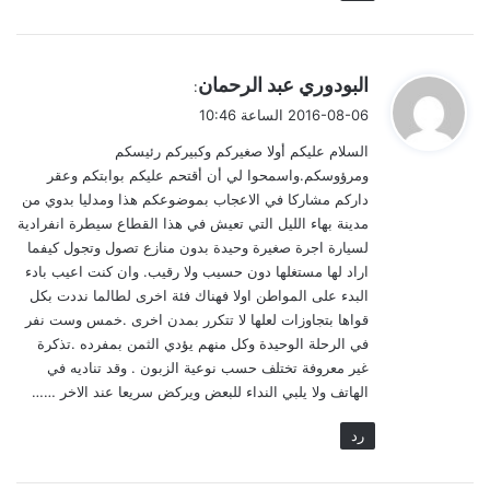
ي
البودوري عبد الرحمان
:
ق
2016-08-06 الساعة 10:46
و
السلام عليكم أولا صغيركم وكبيركم رئيسكم
ل
ومرؤوسكم.واسمحوا لي أن أقتحم عليكم بوابتكم وعقر
داركم مشاركا في الاعجاب بموضوعكم هذا ومدليا بدوي من
مدينة بهاء الليل التي تعيش في هذا القطاع سيطرة انفرادية
لسيارة اجرة صغيرة وحيدة بدون منازع تصول وتجول كيفما
اراد لها مستغلها دون حسيب ولا رقيب. وان كنت اعيب بادء
البدء على المواطن اولا فهناك فئة اخرى لطالما نددت بكل
قواها بتجاوزات لعلها لا تتكرر بمدن اخرى .خمس وست نفر
في الرحلة الوحيدة وكل منهم يؤدي الثمن بمفرده .تذكرة
غير معروفة تختلف حسب نوعية الزبون . وقد تناديه في
الهاتف ولا يلبي النداء للبعض ويركض سريعا عند الاخر ……
رد