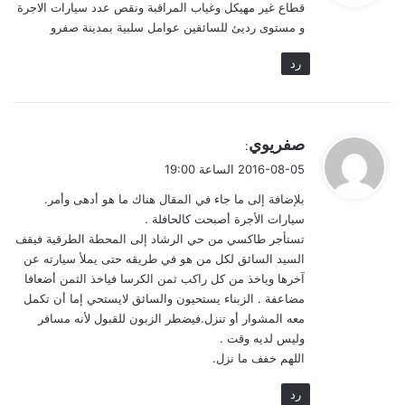
قطاع غير مهيكل وغياب المراقبة ونقص عدد سيارات الاجرة
ل
و مستوى رديئ للسائقين عوامل سلبية بمدينة صفرو
رد
ي
صفريوي
:
ق
2016-08-05 الساعة 19:00
و
بلإضافة إلى ما جاء في المقال هناك ما هو أدهى وأمر.
ل
سيارات الأجرة أصبحت كالحافلة .
تستأجر طاكسي من حي الرشاد إلى المحطة الطرقية فيقف
السيد السائق لكل من هو في طريقه حتى يملأ سيارته عن
آخرها وياخذ من كل راكب ثمن الكرسا فياخذ الثمن أضعافا
مضاعفة . الزبناء يستحيون والسائق لايستحي إما أن تكمل
معه المشوار أو تنزل.فيضطر الزبون للقبول لأنه مسافر
وليس لديه وقت .
اللهم خفف ما نزل.
رد