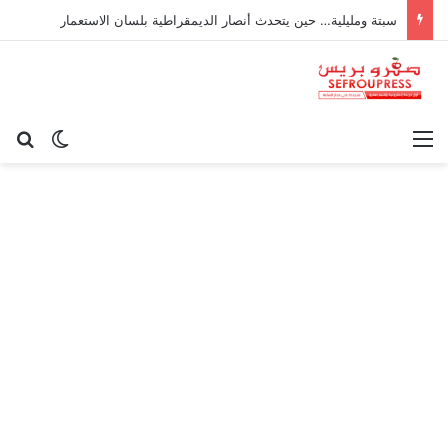
سبتة ومليلية… حين يتحدث أنصار الديمقراطية بلسان الاستعمار
القائمة
بح
الوضع ا