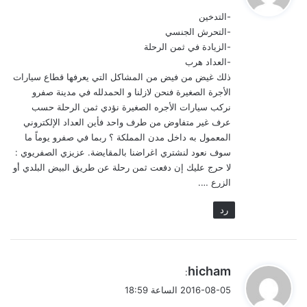
و
-التدخين
ل
-التحرش الجنسي
-الزيادة في ثمن الرحلة
-العداد هرب
ذلك غيض من فيض من المشاكل التي يعرفها قطاع سيارات
الأجرة الصغيرة فنحن لازلنا و الحمدلله في مدينة صفرو
نركب سيارات الأجره الصغيرة نؤدي ثمن الرحلة حسب
عرف غير متفاوض من طرف واحد فأين العداد الإلكتروني
المعمول به داخل مدن المملكة ؟ ربما في صفرو يوماً ما
سوف نعود لنشتري اغراضنا بالمقايضة. عزيزي الصفريوي :
لا حرج عليك إن دفعت ثمن رحلة عن طريق البيض البلدي أو
الزرع ….
رد
ي
hicham
:
ق
2016-08-05 الساعة 18:59
و