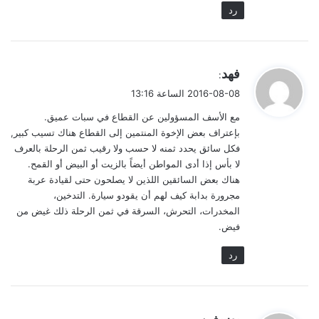
رد
ي
فهد
:
ق
2016-08-08 الساعة 13:16
و
مع الأسف المسؤولين عن القطاع في سبات عميق.
ل
بإعتراف بعض الإخوة المنتمين إلى القطاع هناك تسيب كبير,
فكل سائق يحدد ثمنه لا حسب ولا رقيب ثمن الرحلة بالعرف
لا بأس إذا أدى المواطن أيضاً بالزيت أو البيض أو القمح.
هناك بعض السائقين اللذين لا يصلحون حتى لقيادة عربة
مجرورة بدابة كيف لهم أن يقودو سيارة. التدخين،
المخدرات، التحرش، السرقة في ثمن الرحلة ذلك غيض من
فيض.
رد
ي
يوسف