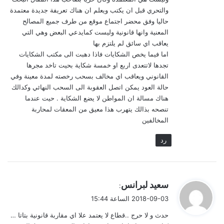
والتحري قبل ان يكتب ويعلم ان هناك تعريفة جديدة معتمدة
حاليا وفق محضر اجتماع موقع من طرف جميع المصالح
المعنية وانها قانونية وليست كمايدعي البعض وهي التي
يعاقب اي سائق لم يلتزم بها
اما فيما يخص الشكايات فاذا دهبت الى مكتب الشكايات
تجدها لاتتعدى اربع او خمسة شكاية بحيت تاخد مجرها
القانوني ويعاقب اي مخالف بسحب رخصته لمدة معينة وفي
حالة العود يمكن اتصل العقوبة الى السحب النهائي وكدالك
هناك مسالة ان المواطن لا يضع الشكاية . حيت عندما
تنصحه بذالك يتهرب هذا معيق من المعقات لمحاربة
المخالفين
رد
ي
سعيد لبرانس
:
ق
2018-09-03 الساعة 15:44
و
حدث و لا حرج ..قطاع لا يعتمد علا اي مقاربة قانونية بتاتا …
ل