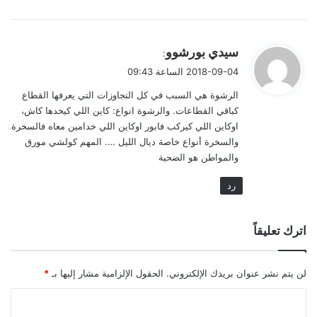
ي
سيدي بورشوو
:
ق
2018-09-04 الساعة 09:43
و
الرشوة هي السبب في كل التجاوزات التي يعرفها القطاع
ل
كباقي القطاعات. والرشوة انواع: كاين اللي كيخدها كاش،
اوكاين اللي كيركب فابور اوكاين اللي خدامين معاه فالسخرة
والسخرة أنواع خاصة ديال الليل …. المهم كولشي مورق
والمواطن هو الضحية
رد
اترك تعليقاً
لن يتم نشر عنوان بريدك الإلكتروني.
الحقول الإلزامية مشار إليها بـ
*
ا