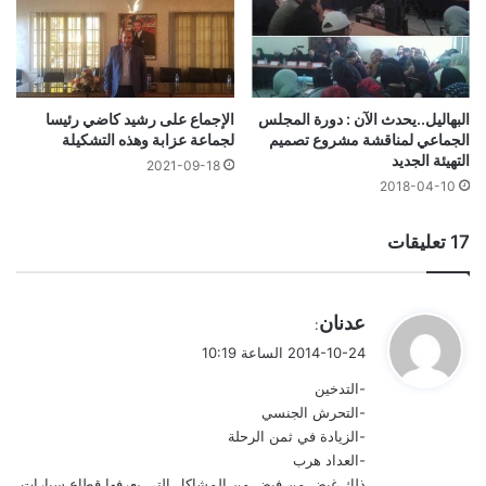
البهاليل..يحدث الآن : دورة المجلس
الإجماع على رشيد كاضي رئيسا
الجماعي لمناقشة مشروع تصميم
لجماعة عزابة وهذه التشكيلة
التهيئة الجديد
2021-09-18
2018-04-10
‫17 تعليقات
ي
عدنان
:
ق
2014-10-24 الساعة 10:19
و
-التدخين
ل
-التحرش الجنسي
-الزيادة في ثمن الرحلة
-العداد هرب
ذلك غيض من فيض من المشاكل التي يعرفها قطاع سيارات