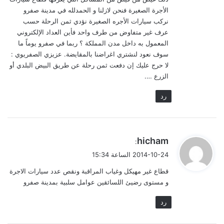
الأجرة الصغيرة فنحن لازلنا و الحمدلله في مدينة صفرو
نركب سيارات الأجره الصغيرة نؤدي ثمن الرحلة حسب
عرف غير متفاوض من طرف واحد فأين العداد الإلكتروني
المعمول به داخل مدن المملكة ؟ ربما في صفرو يوماً ما
سوف نعود لنشتري اغراضنا بالمقايضة. عزيزي الصفريوي :
لا حرج عليك إن دفعت ثمن رحلة عن طريق البيض البلدي أو
الزرع ….
رد
ي
hicham
:
ق
2014-10-24 الساعة 15:34
و
قطاع غير مهيكل وغياب المراقبة ونقص عدد سيارات الاجرة
ل
و مستوى رضيئ اللسائقين عوامل سلبية بمدينة صفرو
رد