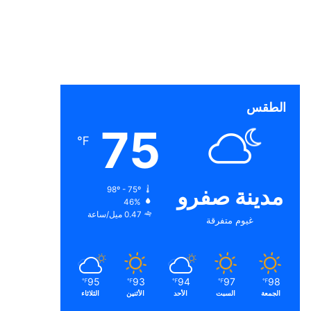
الطقس
75
℉
مدينة صفرو
98º - 75º
46%
0.47 ميل/ساعة
غيوم متفرقة
95
93
94
97
98
℉
℉
℉
℉
℉
الجمعة
السبت
الأحد
الأثنين
الثلاثاء