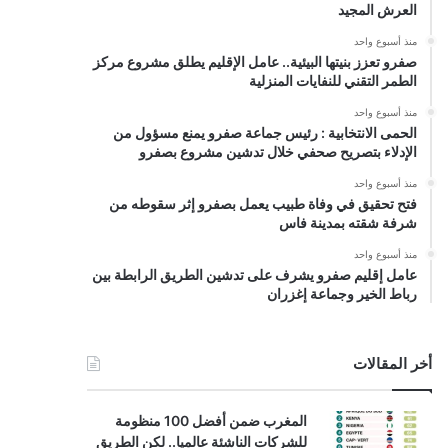
العرش المجيد
منذ أسبوع واحد
صفرو تعزز بنيتها البيئية.. عامل الإقليم يطلق مشروع مركز
الطمر التقني للنفايات المنزلية
منذ أسبوع واحد
الحمى الانتخابية : رئيس جماعة صفرو يمنع مسؤول من
الإدلاء بتصريح صحفي خلال تدشين مشروع بصفرو
منذ أسبوع واحد
فتح تحقيق في وفاة طبيب يعمل بصفرو إثر سقوطه من
شرفة شقته بمدينة فاس
منذ أسبوع واحد
عامل إقليم صفرو يشرف على تدشين الطريق الرابطة بين
رباط الخير وجماعة إغزران
أخر المقالات
المغرب ضمن أفضل 100 منظومة
للشركات الناشئة عالميا.. لكن الطريق