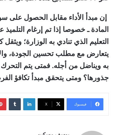
إن مبدأ الأداء مقابل الحصول على
المادة ـ خصوصا إذا تم إرغام التلميذ ع
التعليم الذي تنادي به الوزارة؛ ويثقل
يتعارض مع مطلب تحسين الجودة، والار
به ويناضل من أجله. فمتى يتم التحرك 
جذورها؟ ومتى يتحقق مبدأ تكافؤ الفرص
لينكدإن
فيسبوك
‫X
يوسف مسكين