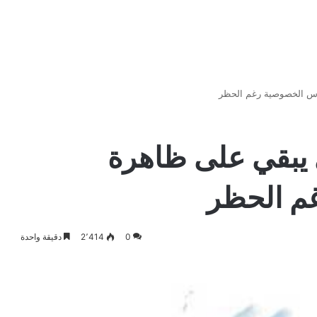
وس الخصوصية رغم الحظر
يبقي على ظاهرة
م الحظر
0
2٬414
دقيقة واحدة