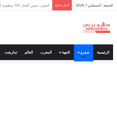
الجمعة, أغسطس 7 2026
أخبار عاجلة
سبتة ومليلية… حين يتحدث أنصار الد
الرئيسية
صفرو
الجهة
المغرب
العالم
تمازيغت