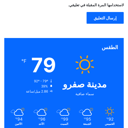
لاستخدامها المرة المقبلة في تعليقي.
الطقس
79
℉
مدينة صفرو
92º - 79º
39%
2.86 ميل/ساعة
سماء صافية
94
96
99
95
92
℉
℉
℉
℉
℉
الخميس
الجمعة
السبت
الأحد
الأثنين