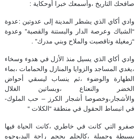
صافحك التاريخ ،وأسمعك خبرا أوحكاية :
وادي أكاي الذي يشطر المدينة إلى عدوتين :عدوة
“الشباك وعرصة الدار والبستنة والقصبة” وعدوة
“زمغيلة وتاقصبت والملاح وبني مدرك” .
وادي أكاي الذي يسيل منذ الأزل في هدوء وسخاء
،يغدي المساجد والزوايا والمنازل والحمامات ،بماء
الطهارة والوضوء ،ثم ينساب ليسقي أحواض
الخضر والنعناع ،وبساتين الغلال
والأشجار،وخصوصا أشجار الكرز – حب الملوك-
في انبساط الحقول في منطقة “الكلات “
صفرو التي كانت في خاطري ،كانت الحياة فيها
بسيطة وجميلة ،كالحلم بحجم راحة اليد،وجوه