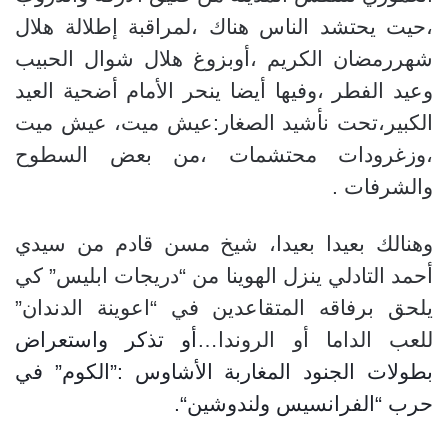
،حيت يحتشد الناس هناك ،لمراقبة إطلالة هلال
شهررمضان الكريم ،أوبزوغ هلال شوال الحبيب
وعيد الفطر ،وفيها أيضا ينحر الأمام أضحية العيد
الكبير
،تحت نأشيد الصغار:عيش ميت، عيش ميت
،وزغرودات محتشمات ،من بعض السطوح
والشرفات
.
وهنالك بعيدا بعيدا، شيخ مسن قادم من سيدي
أحمد التادلي ينزل الهوينا من “دريجات ابليس” كي
يلحق برفاقه المتقاعدين في “اعوينة الدندان”
للعب الداما أو الروندا…
أو تذكر واستعراض
بطولات الجنود المغاربة الأشاوس :”الكوم” في
حرب “الفرانسيس ولندوشين
“.