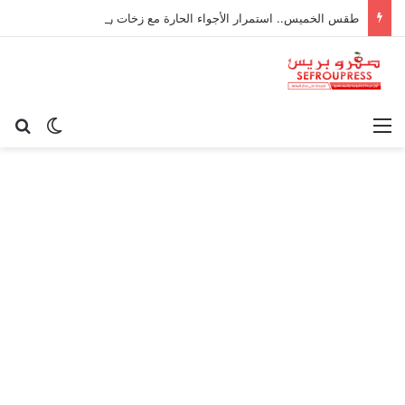
طقس الخميس.. استمرار الأجواء الحارة مع زخات رعدية ورياح قوية بعدد من المناطق
القائمة
بح
الوضع ا