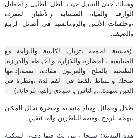
وهنالك جنان السبيل حيث الظل الظليل والخمائل
الوارفة والمياه المنسابة والأطيار المغردة
،وجلسات الأنس والرومانسية في أصائل الريبع
والصيف.
(فعشية الجمعة ،تزيان الكلسة والنزاهة مع
الصنايعية ،الخضارة والكزارة والخياطة والدرازة،
الطنجية بالملج والعربون مقادة، نغمة،إدامها
ضحك وابساط ،لقمة في الفم لذة ،ونظرة في
العين شهدة…والناس يا سيادي زاهية فرحانة.)
ظلال وخمائل ومياه منسابة وخضرة تجلل المكان
،بهجة للروح ،ومتعة للناظرين والعاشقين.
هذه المدينة: سبحان من بث فيها دفء السكينة