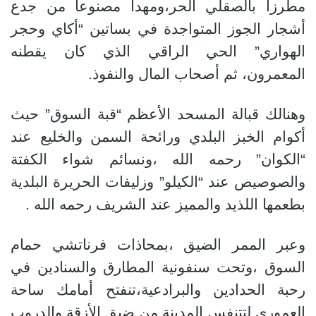
مطرزا بالصقلي الحر،ومهدا مصنوعا من جدع
أشجار الجوز المتواجدة في بساتين “أكاي وحجر
الهواري” الحي الراقي الذي كان يقطنه
المعمرون، ثم أصحاب المال والنفوذ.
وهنالك قبالة المسحد الأعظم “قبة السوق” حيث
أكوام الخبز البلدي ورائحة السمن والخليع عند
“الكوان” رحمه الله ،ونسائم شواء الكفتة
والصوصيص عند “الكيلو” وزليفات الحريرة البلدية
بطعمها اللذيد والمميز عند الشريف رحمه الله .
وعبر الممر الضيق ،بمحاذات فرناتشي حمام
السوق ،وتحت سنفونية المطارق والسنادين في
رحبة الحدادين والبرادعية،تنفتح أمامك ساحة
العموري لتتنفس المدينة من ضيق الأزقة والدروب