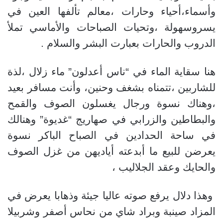
وأسماء،أحياء وحارات ،معالم تألفها العين في
يسروسهولة ،وتحيات الصباحات والأماسي تملأ
الدروب والحارات بعبارت البشر والسلام .
هنا سقاية الماء في “ناس أعدلون” ماء زلال ،لذة
للشاربين ،تتمناه بشغف وحنين، وأنت مسافر بعيد
،وهناك نسوة ورجال يغسلون الصوف والقمح
والبطاطين والزرابي في صهاريج “غديوة” وهنالك
في ساحة الحدادين في الصباح الباكر نسوة
يعرضن للبيع ما أبدعته أياديهن من غزل الصوف
والحايك وعقد الجلاليب ،
وهذا دلال يرفع صوته عاليا جيئة وذهابا يعرض في
المزاد صينبة وبراد شاي من نحاس أصفر وشربيلا