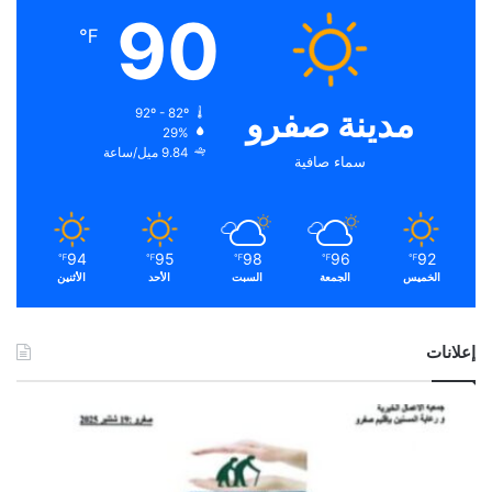
90
℉
مدينة صفرو
92º - 82º
29%
9.84 ميل/ساعة
سماء صافية
94
95
98
96
92
℉
℉
℉
℉
℉
الخميس
الجمعة
السبت
الأحد
الأثنين
إعلانات