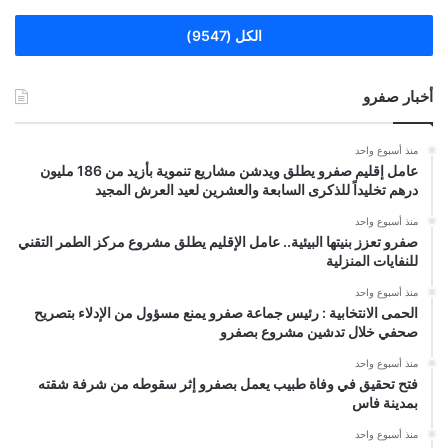
الكل (9547)
أخبار صفرو
منذ أسبوع واحد
عامل إقليم صفرو يطلق ويدشن مشاريع تنموية بأزيد من 186 مليون
درهم تخليداً للذكرى السابعة والعشرين لعيد العرش المجيد
منذ أسبوع واحد
صفرو تعزز بنيتها البيئية.. عامل الإقليم يطلق مشروع مركز الطمر التقني
للنفايات المنزلية
منذ أسبوع واحد
الحمى الانتخابية : رئيس جماعة صفرو يمنع مسؤول من الإدلاء بتصريح
صحفي خلال تدشين مشروع بصفرو
منذ أسبوع واحد
فتح تحقيق في وفاة طبيب يعمل بصفرو إثر سقوطه من شرفة شقته
بمدينة فاس
منذ أسبوع واحد