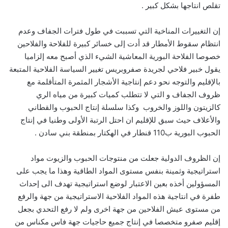
تقلص انتاجها بشكل كبير .
إن التغييرات المناخية التي تسببت في طول فترات الجفاف وعدم
انتظام سقوط الأمطار قد أدت إلى خسائر كبيرة للفلاحة والفلاحين
خصوصا الفلاحة البورية المعاشية الشيء الذي أصبح معه إلزاميا
يقول خبير فلاحي لجريدة صفروبريس تغيير السياسة الفلاحية المتبعة
بالإقليم والتوجه نحو دعم إنتاجية الأشجار المثمرة المتأقلمة مع
ظروف الجفاف و التي لا تتطلب كميات كبيرة من مياه الري
كالزيتون واللوز والخروب وكذا سلسلة إنتاج الحبوب والقطاني
والأعلاف حيث سبق للإقليم ان احتل الرتبة الأولى وطنيا في إنتاج
الحبوب البورية ب110 قنطار في الهكتار بمنطقة بني سادن .
إن الظروف الدولية جعلت من منتوجات الحبوب والزيوت مواد
استراتيجية وثمينة بنفس مستوى المواد الطاقية وهذا ما يجب على
المسؤولين أخذه بعين الاعتبار لوضع استراتيجية تهدف الى إحداث
طفرة في انتاجية هذه المواد الفلاحية الاستراتيجية من جهة والرفع
من مستوى عيش الفلاحين من جهة اخرى ولم لا رفع التحدي بجعل
إقليم صفرو متخصصا في إنتاج جميع حاجيات جهة فاس مكناس من