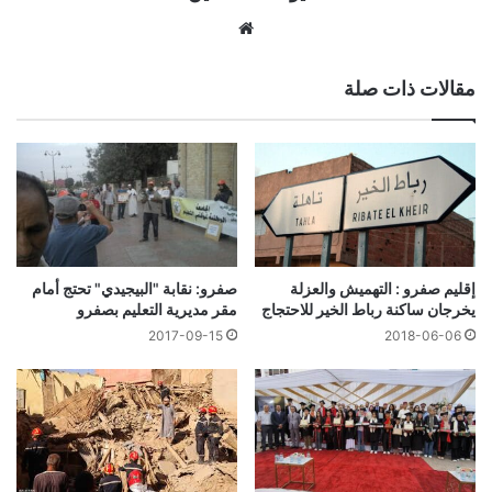
موقع
الويب
مقالات ذات صلة
صفرو: نقابة "البيجيدي" تحتج أمام
إقليم صفرو : التهميش والعزلة
مقر مديرية التعليم بصفرو
يخرجان ساكنة رباط الخير للاحتجاج
2017-09-15
2018-06-06