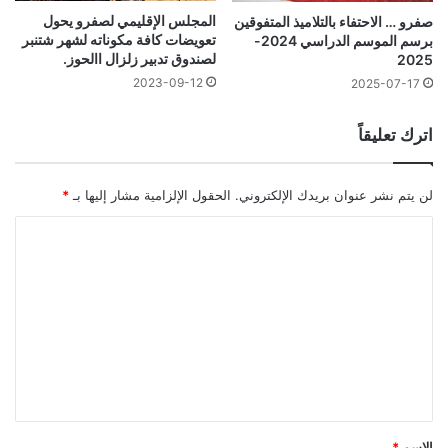
المجلس الإقليمي لصفرو يحول
صفرو … الاحتفاء بالتلاميذ المتفوقين
تعويضات كافة مكوناته لشهر شتنبر
برسم الموسم الدراسي 2024-
لصندوق تدبير زلزال االحوز.
2025
2023-09-12
2025-07-17
اترك تعليقاً
لن يتم نشر عنوان بريدك الإلكتروني.
الحقول الإلزامية مشار إليها بـ
*
ا
ل
ت
ع
ل
ي
ق
*
الاسم
*