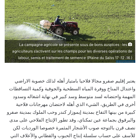
La campagne agricole se présente sous de bons auspices : les
agriculteurs s’activent sur les champs pour les diverses opérations de
labour, semis et traitement de semence (Plaine du Saïss 17 :12 :16 )
يعتبر إقليم صفرو مجالا فلاحيا بامتياز أهله لذلك خصوبة الاراضي
واعتدال المناخ ووفرة المياه السطحية والجوفية وكمية التساقطات
المهمة واحتضانه لسد متوسط وسد كبير في نهاية اشغاله وسدود
أخرى في الطريق، الشيء الذي أهله لاحتضان مهرجانات فلاحية
كبيرة من بينها التفاح بمدينة إيموزار كندر وحب الملوك بمدينة صفرو
والبرقوق بجماعة عين تمكناي، وقد تطور الإنتاج الفلاحي على مدى
نصف قرن بالتوجه صوب الأشجار المثمرة خصوصا الورديات لكن
للأسف على حساب سلسلة إنتاج الحبوب والقطاني والأعلاف التي