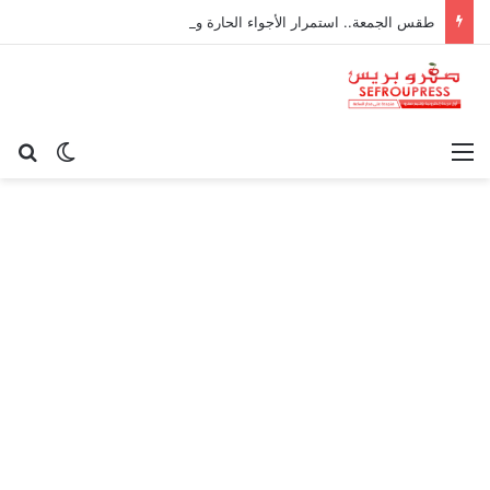
طقس الجمعة.. استمرار الأجواء الحارة وزخات رعدية مرتقبة بعدد من المناطق
القائمة
بح
الوضع ا