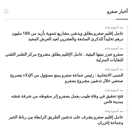
أخبار صفرو
منذ أسبوع واحد
عامل إقليم صفرو يطلق ويدشن مشاريع تنموية بأزيد من 186 مليون
درهم تخليداً للذكرى السابعة والعشرين لعيد العرش المجيد
منذ أسبوع واحد
صفرو تعزز بنيتها البيئية.. عامل الإقليم يطلق مشروع مركز الطمر التقني
للنفايات المنزلية
منذ أسبوع واحد
الحمى الانتخابية : رئيس جماعة صفرو يمنع مسؤول من الإدلاء بتصريح
صحفي خلال تدشين مشروع بصفرو
منذ أسبوع واحد
فتح تحقيق في وفاة طبيب يعمل بصفرو إثر سقوطه من شرفة شقته
بمدينة فاس
منذ أسبوع واحد
عامل إقليم صفرو يشرف على تدشين الطريق الرابطة بين رباط الخير
وجماعة إغزران