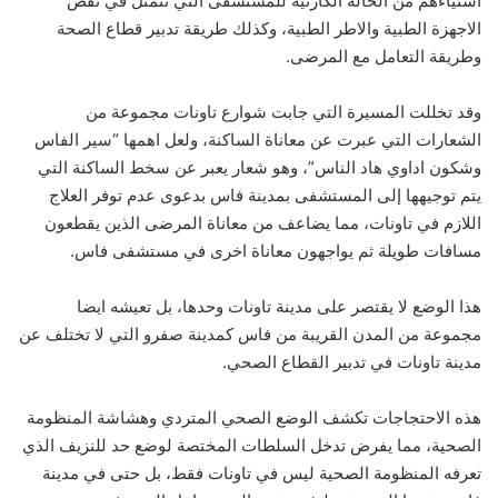
استياءهم من الحالة الكارثية للمستشفى التي تتمثل في نقص
الاجهزة الطبية والاطر الطبية، وكذلك طريقة تدبير قطاع الصحة
وطريقة التعامل مع المرضى.
وقد تخللت المسيرة التي جابت شوارع تاونات مجموعة من
الشعارات التي عبرت عن معاناة الساكنة، ولعل اهمها “سير الفاس
وشكون اداوي هاد الناس”، وهو شعار يعبر عن سخط الساكنة التي
يتم توجيهها إلى المستشفى بمدينة فاس بدعوى عدم توفر العلاج
اللازم في تاونات، مما يضاعف من معاناة المرضى الذين يقطعون
مسافات طويلة ثم يواجهون معاناة اخرى في مستشفى فاس.
هذا الوضع لا يقتصر على مدينة تاونات وحدها، بل تعيشه ايضا
مجموعة من المدن القريبة من فاس كمدينة صفرو التي لا تختلف عن
مدينة تاونات في تدبير القطاع الصحي.
هذه الاحتجاجات تكشف الوضع الصحي المتردي وهشاشة المنظومة
الصحية، مما يفرض تدخل السلطات المختصة لوضع حد للنزيف الذي
تعرفه المنظومة الصحية ليس في تاونات فقط، بل حتى في مدينة