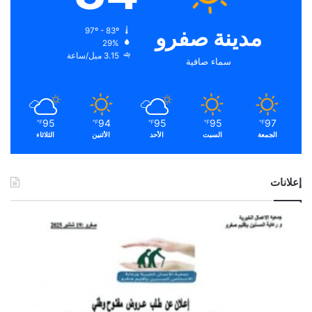
مدينة صفرو
97º - 83º
29%
3.15 ميل/ساعة
سماء صافية
95
94
95
95
97
℉
℉
℉
℉
℉
الجمعة
السبت
الأحد
الأثنين
الثلاثاء
إعلانات