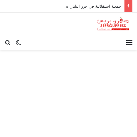
جمعية استقلالية في جزر البليار: سيادة المغرب على سبتة ومليلية “مسألة وقت”
القائمة
بح
الوضع ا