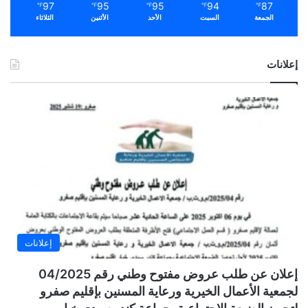
97
95
95
94
87
℉
℉
℉
℉
℉
الجمعة
السبت
الأحد
الأثنين
الثلاثاء
إعلانات
إعلانات
إعلان عن طلب عروض مفتوح وطني رقم 04/2025
لجمعية الأعمال الخيرية ورعاية المسنين بإقليم صفرو