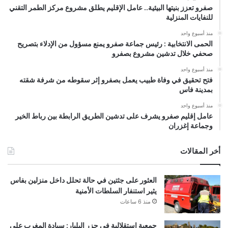
صفرو تعزز بنيتها البيئية.. عامل الإقليم يطلق مشروع مركز الطمر التقني
للنفايات المنزلية
منذ أسبوع واحد
الحمى الانتخابية : رئيس جماعة صفرو يمنع مسؤول من الإدلاء بتصريح
صحفي خلال تدشين مشروع بصفرو
منذ أسبوع واحد
فتح تحقيق في وفاة طبيب يعمل بصفرو إثر سقوطه من شرفة شقته
بمدينة فاس
منذ أسبوع واحد
عامل إقليم صفرو يشرف على تدشين الطريق الرابطة بين رباط الخير
وجماعة إغزران
أخر المقالات
العثور على جثتين في حالة تحلل داخل منزلين بفاس
يثير استنفار السلطات الأمنية
منذ 6 ساعات
جمعية استقلالية في جزر البليار: سيادة المغرب على