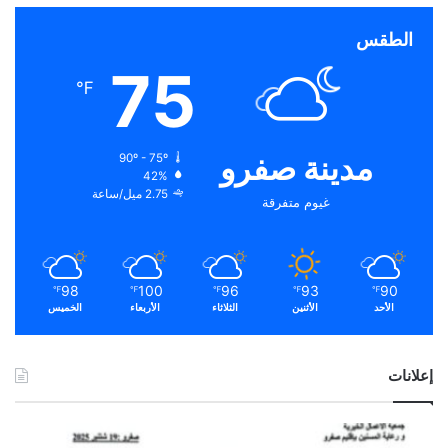
الطقس
75
℉
مدينة صفرو
90º - 75º
42%
2.75 ميل/ساعة
غيوم متفرقة
98
100
96
93
90
℉
℉
℉
℉
℉
الأحد
الأثنين
الثلاثاء
الأربعاء
الخميس
إعلانات