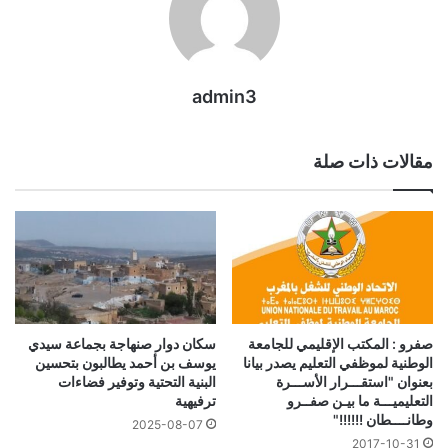
admin3
مقالات ذات صلة
سكان دوار صنهاجة بجماعة سيدي
صفرو : المكتب الإقليمي للجامعة
يوسف بن أحمد يطالبون بتحسين
الوطنية لموظفي التعليم يصدر بيانا
البنية التحتية وتوفير فضاءات
بعنوان "استقـــرار الأســـرة
ترفيهية
التعليميـــة ما بيـن صفــرو
وطانــــطان !!!!!!"
2025-08-07
2017-10-31