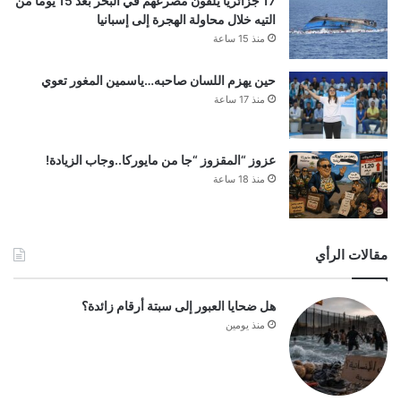
17 جزائريًا يلقون مصرعهم في البحر بعد 15 يومًا من
التيه خلال محاولة الهجرة إلى إسبانيا
منذ 15 ساعة
حين يهزم اللسان صاحبه…ياسمين المغور تعوي
منذ 17 ساعة
عزوز “المقزوز “جا من مايوركا..وجاب الزيادة!
منذ 18 ساعة
مقالات الرأي
هل ضحايا العبور إلى سبتة أرقام زائدة؟
منذ يومين