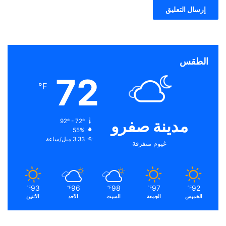
الطقس
72
℉
مدينة صفرو
92º - 72º
55%
3.33 ميل/ساعة
غيوم متفرقة
93
96
98
97
92
℉
℉
℉
℉
℉
الخميس
الجمعة
السبت
الأحد
الأثنين