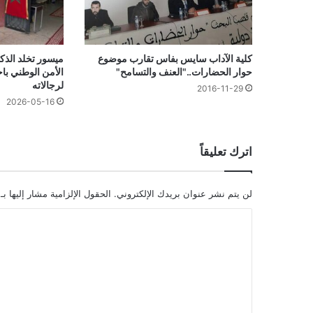
ميسور تخلد الذك
كلية الآداب سايس بفاس تقارب موضوع
الأمن الوطني با
حوار الحضارات.."العنف والتسامح"
لرجالاته
2016-11-29
2026-05-16
اترك تعليقاً
لن يتم نشر عنوان بريدك الإلكتروني.
الحقول الإلزامية مشار إليها بـ
ا
ل
ت
ع
ل