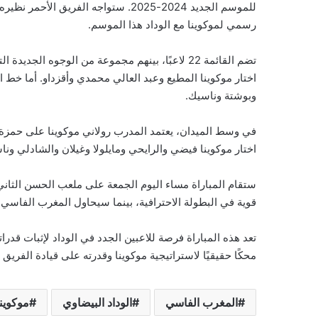
للموسم الجديد 2024-2025. ستواجه الفريق الأحمر نظيره
رسمي لموكوينا مع الوداد هذا الموسم.
تضم القائمة 22 لاعبًا، بينهم مجموعة من الوجوه 
اختار موكوينا المطيع وعبد العالي محمدي وأقزداو. أما خط 
وبوشتة وناسيك.
في وسط الميدان، يعتمد المدرب رولاني موكوينا على حمزة
اختار موكوينا فيضي والرايحي ومايلولا وغيلان والشادلي ونا
قوية في البطولة الاحترافية، بينما سيحاول المغرب الفاسي 
تعد هذه المباراة فرصة للاعبين الجدد في الوداد لإثبات قدرا
محكًا حقيقيًا لاستراتيجية موكوينا وقدرته على قيادة الفري
المغرب الفاسي
الوداد البيضاوي
موكوينا