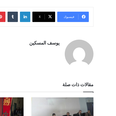
لينكدإن
فيسبوك
‫X
يوسف المسكين
مقالات ذات صلة