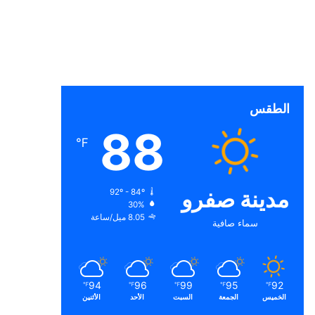
الطقس
88
℉
مدينة صفرو
92º - 84º
30%
8.05 ميل/ساعة
سماء صافية
94
96
99
95
92
℉
℉
℉
℉
℉
الخميس
الجمعة
السبت
الأحد
الأثنين