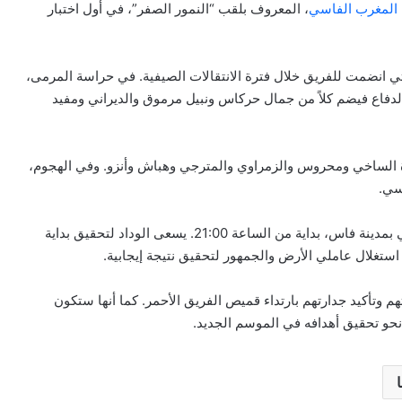
المغرب الفاسي
، المعروف بلقب “النمور الصفر”، في أول اختبار
الجديدة التي انضمت للفريق خلال فترة الانتقالات الصيفية. في حراسة المرمى،
الدفاع فيضم كلاً من جمال حركاس ونبيل مرموق والديراني ومفيد
 الساخي ومحروس والزمراوي والمترجي وهباش وأنزو. وفي الهجوم،
سي.
ستقام المباراة مساء اليوم الجمعة على ملعب الحسن الثاني بمدينة فاس، بداية من الساعة 21:00. يسعى الوداد لتحقيق بداية
استغلال عاملي الأرض والجمهور لتحقيق نتيجة إيجابية.
تهم وتأكيد جدارتهم بارتداء قميص الفريق الأحمر. كما أنها ستكون
ق نحو تحقيق أهدافه في الموسم الجديد.