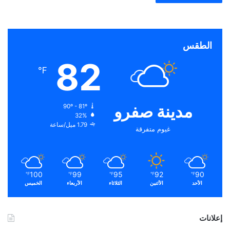
الطقس
82
℉
مدينة صفرو
90º - 81º
32%
1.79 ميل/ساعة
غيوم متفرقة
100
99
95
92
90
℉
℉
℉
℉
℉
الأحد
الأثنين
الثلاثاء
الأربعاء
الخميس
إعلانات