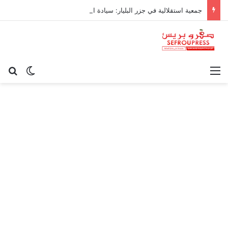
جمعية استقلالية في جزر البليار: سيادة المغرب على سبتة ومليلية “مسألة وقت”
القائمة
بح
الوضع ا