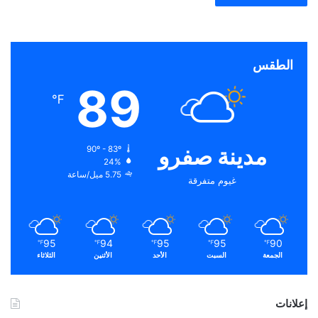
الطقس
89
℉
مدينة صفرو
90º - 83º
24%
5.75 ميل/ساعة
غيوم متفرقة
95
94
95
95
90
℉
℉
℉
℉
℉
الجمعة
السبت
الأحد
الأثنين
الثلاثاء
إعلانات