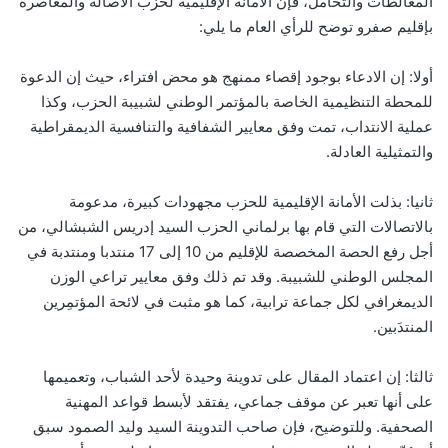
المغالطات والتحامل، فإن الأمانة الإقليمية لحزب الأصالة والمعاصرة
بإقليم صفرو توضح للرأي العام ما يلي:
أولا: إن الادعاء بوجود إقصاء ممنهج هو محض افتراء، حيث إن الدعوة
للمحطة التنظيمية الخاصة بالمؤتمر الوطني لشبيبة الحزب، وكذا
عملية الانتداب، تمت وفق معايير الشفافية والتنافسية الديمقراطية
والتمثيلية العادلة.
ثانيا: بذلت الأمانة الإقليمية للحزب مجهودات كبيرة، مدعومة
بالاتصالات التي قام بها برلماني الحزب السيد إدريس الشبشالي، من
أجل رفع الحصة المخصصة للإقليم من 10 إلى 17 منتدبا ومنتدبة في
المجلس الوطني للشبيبة. وقد تم ذلك وفق معايير تراعي الوزن
الديمغرافي لكل جماعة ترابية، كما هو مثبت في لائحة المؤتمِرين
المنتدَبين.
ثالثا: إن اعتماد المقال على تدوينة وحيدة لأحد الشباب، وتعميمها
على أنها تعبر عن موقف جماعي، يفتقد لأبسط قواعد المهنية
الصحفية. وللتوضيح، فإن صاحب التدوينة السيد وليد الصمود سبق