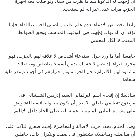
أن وُجّهت له الدعوة منذ ما يقرب من سنة، وتواصلت معه أجهزة
الحزب مرات عدة، غير أنه لم يستجب.
رابعا: بخصوص الادعاء بعدم علم أغلب مناضلي الحزب باللقاء، فإننا
نؤكد أن الدعوات وُجّهت في التوقيت المناسب ووفق الضوابط
المعتمدة، لكل المعنيين.
خامسا: أما ما ورد حول استدعاء أشخاص لا علاقة لهم بالحزب، فهو
مجرد افتراء، إذ تضم لائحة المنتدبين أسماء مناضلين ومناضلات
مشهود لهم بالالتزام داخل الحزب، وتم اختيارهم في أجواء ديمقراطية
شفافة.
سادسا: إن إقحام اسم البرلماني السيد إدريس الشبشالي في
موضوع تنظيمي داخلي، لا يعدو أن يكون محاولة يائسة للتشويش
على مساره النيابي المتميز، وعمله التواصلي الجاد داخل الإقليم.
وفي الختام، يجدد حزب الأصالة والمعاصرة بإقليم صفرو التأكيد على
أن مناضليه ومناضلاته يشتغلون في صمت وبنكران ذات، حاملين