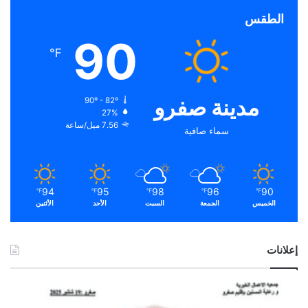
الطقس
90
℉
مدينة صفرو
90º - 82º
27%
7.56 ميل/ساعة
سماء صافية
94
95
98
96
90
℉
℉
℉
℉
℉
الخميس
الجمعة
السبت
الأحد
الأثنين
إعلانات