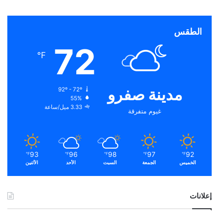
الطقس
72
℉
مدينة صفرو
92º - 72º
55%
3.33 ميل/ساعة
غيوم متفرقة
93
96
98
97
92
℉
℉
℉
℉
℉
الخميس
الجمعة
السبت
الأحد
الأثنين
إعلانات