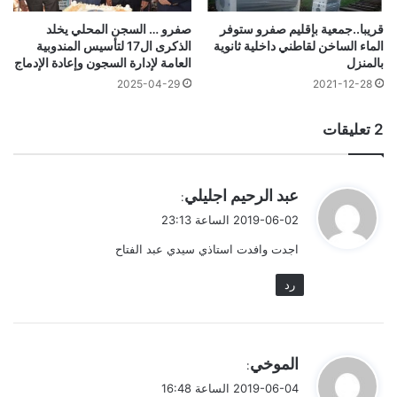
قريبا..جمعية بإقليم صفرو ستوفر
صفرو … السجن المحلي يخلد
الماء الساخن لقاطني داخلية ثانوية
الذكرى ال17 لتأسيس المندوبية
بالمنزل
العامة لإدارة السجون وإعادة الإدماج
2025-04-29
2021-12-28
‫2 تعليقات
ي
عبد الرحيم اجليلي
:
ق
2019-06-02 الساعة 23:13
و
اجدت وافدت استاذي سيدي عبد الفتاح
ل
رد
ي
الموخي
:
ق
2019-06-04 الساعة 16:48