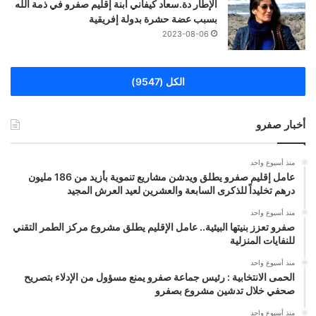
الإطار دة.سعاد كيفاني ابنة إقليم صفرو في ذمة الله
بسبب عضة حشرة بدولة إفريقية
2023-08-06
الكل (9547)
أخبار صفرو
منذ أسبوع واحد
عامل إقليم صفرو يطلق ويدشن مشاريع تنموية بأزيد من 186 مليون
درهم تخليداً للذكرى السابعة والعشرين لعيد العرش المجيد
منذ أسبوع واحد
صفرو تعزز بنيتها البيئية.. عامل الإقليم يطلق مشروع مركز الطمر التقني
للنفايات المنزلية
منذ أسبوع واحد
الحمى الانتخابية : رئيس جماعة صفرو يمنع مسؤول من الإدلاء بتصريح
صحفي خلال تدشين مشروع بصفرو
منذ أسبوع واحد