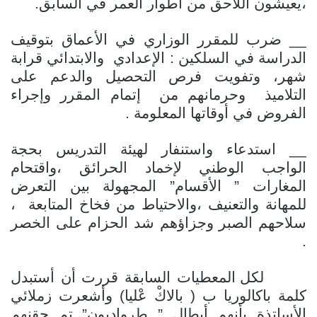
،يعيشون اللاحق من أطوار العمر في السابق.
__ ضرب للمقرر الوزاري في الأعماق بتوقيف
الدراسة في السلكين : الإعدادي
والابتدائي قرابة
شهر، وتفويت فرص التحصيل والدعم على
التلاميذ
وحرمانهم من
إتمام المقرر وإجراء
الفروض في أوقاتها المعلومة .
__ استدعاء واستنفار لهيئة التدريس بحجة
الواجب الوطني لإخماد الحرائق ،واقتحام
المغارات ” الأقسام” المجهولة بين التعرض
للمهانة والتعنيف ،والاحتياط من فخاخ المتابعة
،
سلاحهم الصبر وجزاؤهم شد الحزام على الخصر
.
لكل المعطيات السابقة قررت أن أستبدل
كلمة باكالوريا ب ( بالاكْ عْليا) وأشعرت زملائي
الأساتذة بأنهم أبطال ” طرواديون” تم حقنهم