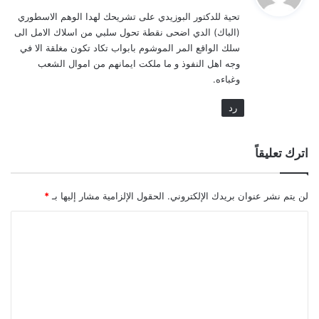
و
تحية للدكتور البوزيدي على تشريحك لهدا الوهم الاسطوري
ل
(الباك) الدي اضحى نقطة تحول سلبي من اسلاك الامل الى
سلك الواقع المر الموشوم بابواب تكاد تكون مغلقة الا في
وجه اهل النفوذ و ما ملكت ايمانهم من اموال الشعب
وغباءه.
رد
اترك تعليقاً
لن يتم نشر عنوان بريدك الإلكتروني.
الحقول الإلزامية مشار إليها بـ
*
ا
ل
ت
ع
ل