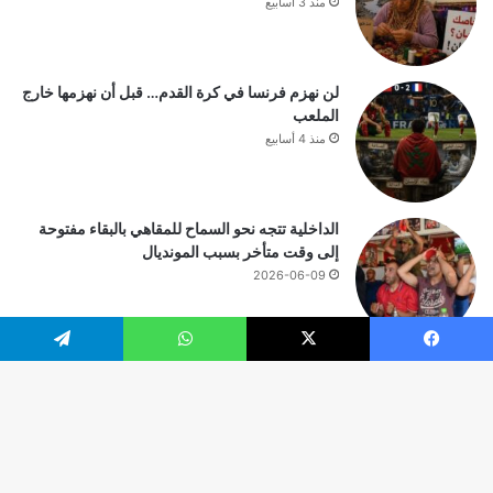
منذ 3 أسابيع
لن نهزم فرنسا في كرة القدم… قبل أن نهزمها خارج
الملعب
منذ 4 أسابيع
الداخلية تتجه نحو السماح للمقاهي بالبقاء مفتوحة
إلى وقت متأخر بسبب المونديال
2026-06-09
يسبوك
‫X
واتساب
تيلقرام
© حقوق النشر 2026، جميع الحقوق محفوظة |
زر
ال