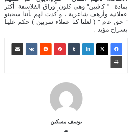
بمادة
” كافيين” وهي كلون أوراق الفلاسفة
أكثر
عقلانية وأرهف شاعرية ، وأكدت لهم بأننا سجينو
” حق عام ” ( لعلنا كنا عملاء سريين ) حكم علينا
بسراح مؤبد .
لينكدإن
بينتيريست
مشاركة عبر البريد
طباعة
يوسف مسكين
موقع