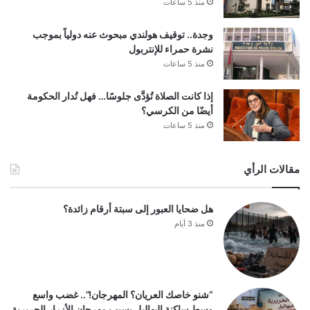
منذ 5 ساعات
وجدة.. توقيف هولندي مبحوث عنه دولياً بموجب
نشرة حمراء للإنتربول
منذ 5 ساعات
إذا كانت الصلاة تُؤدَّى جلوسًا… فهل تُدار الحكومة
أيضًا من الكرسي؟
منذ 5 ساعات
مقالات الرأي
هل ضحايا العبور إلى سبتة أرقام زائدة؟
منذ 3 أيام
“شنو خاصك العريان؟ المهرجان!”.. غضب واسع
وسط ساكنة البهاليل بسبب مهرجان الأزرار الحريرية