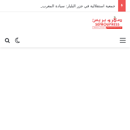
جمعية استقلالية في جزر البليار: سيادة المغرب على سبتة ومليلية “مسألة وقت”
القائمة
بح
الوضع ا