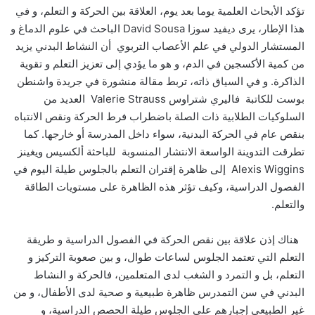
تؤكد الأبحاث العلمية يوما بعد يوم، العلاقة بين الحركة و التعلم، و في
هذا الإطار، يرى ديفيد سوزا David Sousa الباحث في علوم الدماغ و
المستشار الدولي في علم الأعصاب التربوي أن النشاط البدني يزيد
من كمية الأكسجين في الدم، و هو ما يؤدي إلى تعزيز التعلم و تقوية
الذاكرة. و في السياق ذاته، تربط مقالة منشورة في جريدة واشنطن
بوست للكاتبة فاليري شتراوس Valerie Strauss العديد من
السلوكيات الطلابية ذات الصلة باضطراب فرط الحركة ونقص الانتباه
بنقص عام في الحركة البدنية، سواء داخل المدرسة أو خارجها. كما
تطرقت التدوينة الواسعة الانتشار المنسوبة للباحثة ألكسيس ويغينز
Alexis Wiggins إلى ظاهرة إقتران التعلم بالجلوس طيلة اليوم في
الفصول الدراسية، وكيف تؤثر هذه الظاهرة على مستويات الطاقة
والتعلم.
هناك إذن علاقة بين نقص الحركة في الفصول الدراسية و طريقة
التعلم التي تعتمد الجلوس لساعات طوال، و بين صعوبة التركيز و
التعلم، بل و التمرد و الشغب لدى المتعلمين، فالحركة و النشاط
البدني في سن التمدرس ظاهرة طبيعية و صحية لدى الأطفال، و من
غير الطبيعي إجبارهم على الجلوس طيلة الحصص الدراسية، و