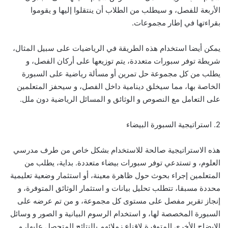
الأربعة للفصل، و سيطلب من الطلاب أن ينتقلوا إليها و يقوموا
بقراءتها في إطار مجموعات.
يمكن أيضا استخدام هذه الطريقة في الرياضيات على سبيل المثال،
شريطة توفر سبورات متعددة، يتم توزيعها على أركان الفصل، و
يطلب من كل مجموعة حل تمرين أو مسألة رياضية على السبورة
الخاصة بها، مما سيخلق دينامية داخل الفصل، و سيحفز المتعلمين
على التعامل مع النصوص و الوثائق و المسائل الرياضية دون ملل.
2. استراتيجية السبورة البيضاء
هذه الاستراتيجية صالحة للاستخدام بشكل خاص من طرف مدرسي
العلوم، و تستدعي توفر سبورات بيضاء متعددة. بداية، يطلب من
المتعلمين إجراء بحوث حول ظاهرة معينة، أو استثمار وضعية تعليمية
محددة مسبقا، تتطلب تحليل بيانات و استثمار الوثائق المتوفرة، و
إنجاز تقرير مفصل على مستوى كل مجموعة، و من تم عرضه على
السبورة المخصصة لها، و استخدام الرسوم البيانية و الصور و وسائل
الإيضاح الأخرى المتوفرة لإقناع زملائهم بالنتائج المتحصل عليها، و