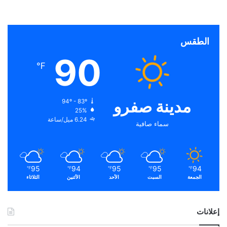
الطقس
90
℉
مدينة صفرو
94º - 83º
25%
6.24 ميل/ساعة
سماء صافية
95
94
95
95
94
℉
℉
℉
℉
℉
الجمعة
السبت
الأحد
الأثنين
الثلاثاء
إعلانات