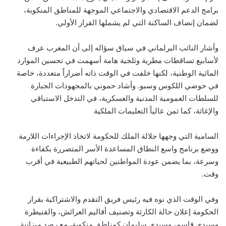
برامج الدعم الاقتصادي والاجتماعي الموجهة للمناطق المنكوبة،
لضمان إنصاف الساكنة التي لم يشملها القرار الأولي.
وأشار النائب البرلماني في سياق سؤاله إلى أن المغرب عرف
لأسابيع تساقطات مطرية وثلجية هامة أسهمت في تحسين الموارد
المائية الوطنية، لكنها خلفت في الوقت ذاته أضراراً متعددة، خاصة
في حوضي اللكوس وسبو. وأشاد حموني بالمجهودات الجبارة
للسلطات العمومية المدنية والعسكرية، في التدخل الاستباقي
والإغاثة، كما ثمن عالياً التعليمات الملكية
السامية التي وجهها جلالة الملك للحكومة لاتخاذ الإجراءات اللازمة
ووضع برنامج واسع النطاق المساعدة الأسر المتضررة بكفاءة
وسرعة، بما يضمن عودة المواطنين لحياتهم الطبيعية في أقرب
وقت.
وفي الوقت الذي نوه فيه رئيس فريق التقدم والاشتراكية بقرار
الحكومة إعلان حالة الكارثة وتصنيف أقاليم العرائش، والقنيطرة
وسيدي قاسم، وسيدي سليمان كمناطق منكوبة، مع رصد ميزانية