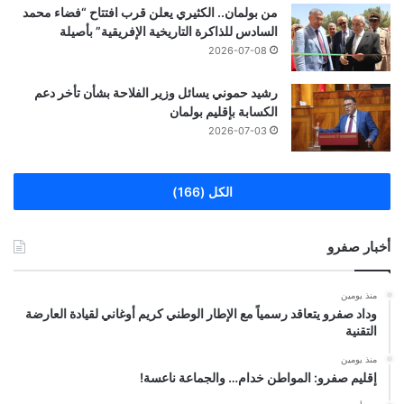
من بولمان.. الكثيري يعلن قرب افتتاح “فضاء محمد
السادس للذاكرة التاريخية الإفريقية” بأصيلة
2026-07-08
رشيد حموني يسائل وزير الفلاحة بشأن تأخر دعم
الكسابة بإقليم بولمان
2026-07-03
الكل (166)
أخبار صفرو
منذ يومين
وداد صفرو يتعاقد رسمياً مع الإطار الوطني كريم أوغاني لقيادة العارضة
التقنية
منذ يومين
إقليم صفرو: المواطن خدام… والجماعة ناعسة!