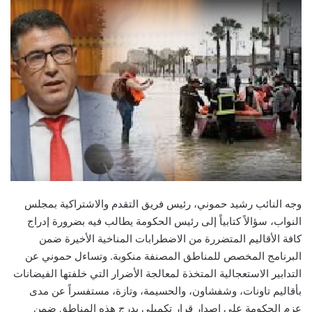
وجه النائب رشيد حموني، رئيس فريق التقدم والاشتراكية بمجلس
النواب، سؤالاً كتابياً إلى رئيس الحكومة يطالب فيه بضرورة إدراج
كافة الأقاليم المتضررة من الاضطرابات المناخية الأخيرة ضمن
البرنامج المخصص للمناطق المصنفة منكوبة. وتساءل حموني عن
التدابير الاستعجالية المتخذة لمعالجة الأضرار التي خلفتها الفيضانات
بأقاليم تاونات، وشفشاون، والحسيمة، وتازة، مستفسراً عن مدى
عزم الحكومة على إصدار قرار تكميلي يدرج هذه المناطق ضمن