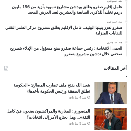
منذ أسبوعين
عامل إقليم صفرو يطلق ويدشن مشاريع تنموية بأزيد من 186 مليون
درهم تخليداً للذكرى السابعة والعشرين لعيد العرش المجيد
منذ أسبوعين
صفرو تعزز بنيتها البيئية.. عامل الإقليم يطلق مشروع مركز الطمر التقني
للنفايات المنزلية
منذ أسبوعين
الحمى الانتخابية : رئيس جماعة صفرو يمنع مسؤول من الإدلاء بتصريح
صحفي خلال تدشين مشروع بصفرو
أخر المقالات
بنعبد الله يفتح ملف تضارب المصالح: «الحكومة
تطلق الصفقة ورئيس الحكومة يأخذها»
منذ 4 ساعات
المنصوري: المغاربة والمراكشيون يضعون فيّ كامل
الثقة»… وهل يحتاج الأمر إلى انتخابات؟
منذ 5 ساعات