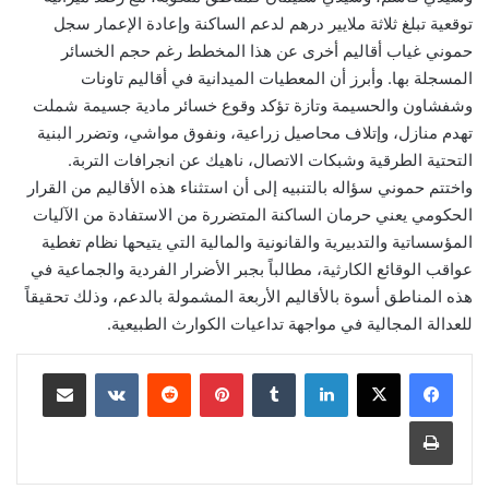
توقعية تبلغ ثلاثة ملايير درهم لدعم الساكنة وإعادة الإعمار سجل
حموني غياب أقاليم أخرى عن هذا المخطط رغم حجم الخسائر
المسجلة بها. وأبرز أن المعطيات الميدانية في أقاليم تاونات
وشفشاون والحسيمة وتازة تؤكد وقوع خسائر مادية جسيمة شملت
تهدم منازل، وإتلاف محاصيل زراعية، ونفوق مواشي، وتضرر البنية
التحتية الطرقية وشبكات الاتصال، ناهيك عن انجرافات التربة.
واختتم حموني سؤاله بالتنبيه إلى أن استثناء هذه الأقاليم من القرار
الحكومي يعني حرمان الساكنة المتضررة من الاستفادة من الآليات
المؤسساتية والتدبيرية والقانونية والمالية التي يتيحها نظام تغطية
عواقب الوقائع الكارثية، مطالباً بجبر الأضرار الفردية والجماعية في
هذه المناطق أسوة بالأقاليم الأربعة المشمولة بالدعم، وذلك تحقيقاً
للعدالة المجالية في مواجهة تداعيات الكوارث الطبيعية.
لينكدإن
بينتيريست
مشاركة عبر البريد
طباعة