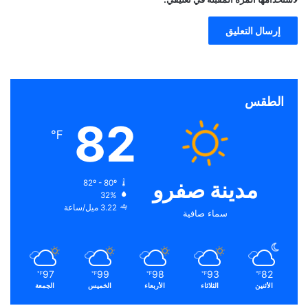
الطقس
82
℉
مدينة صفرو
82º - 80º
32%
3.22 ميل/ساعة
سماء صافية
97
99
98
93
82
℉
℉
℉
℉
℉
الأثنين
الثلاثاء
الأربعاء
الخميس
الجمعة