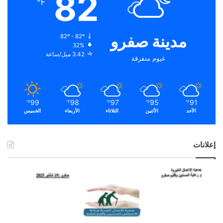
82
℉
مدينة صفرو
82º - 82º
32%
3.42 ميل/ساعة
غيوم متفرقة
99
98
97
95
91
℉
℉
℉
℉
℉
الأحد
الأثنين
الثلاثاء
الأربعاء
الخميس
إعلانات