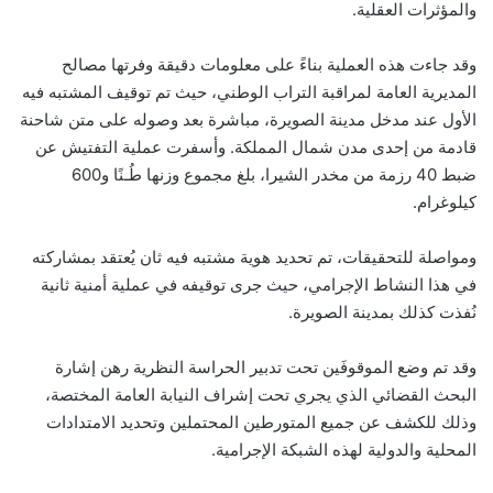
والمؤثرات العقلية.
وقد جاءت هذه العملية بناءً على معلومات دقيقة وفرتها مصالح
المديرية العامة لمراقبة التراب الوطني، حيث تم توقيف المشتبه فيه
الأول عند مدخل مدينة الصويرة، مباشرة بعد وصوله على متن شاحنة
قادمة من إحدى مدن شمال المملكة. وأسفرت عملية التفتيش عن
ضبط 40 رزمة من مخدر الشيرا، بلغ مجموع وزنها طُـنًا و600
كيلوغرام.
ومواصلة للتحقيقات، تم تحديد هوية مشتبه فيه ثان يُعتقد بمشاركته
في هذا النشاط الإجرامي، حيث جرى توقيفه في عملية أمنية ثانية
نُفذت كذلك بمدينة الصويرة.
وقد تم وضع الموقوفَين تحت تدبير الحراسة النظرية رهن إشارة
البحث القضائي الذي يجري تحت إشراف النيابة العامة المختصة،
وذلك للكشف عن جميع المتورطين المحتملين وتحديد الامتدادات
المحلية والدولية لهذه الشبكة الإجرامية.