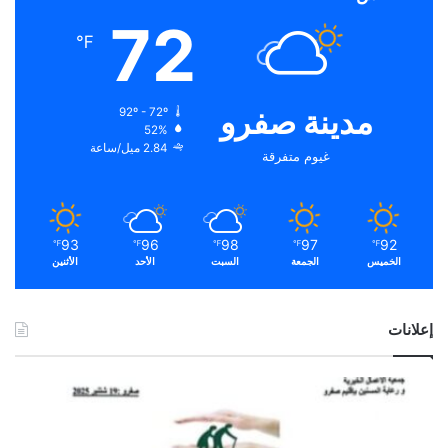
72
℉
مدينة صفرو
92º - 72º
52%
2.84 ميل/ساعة
غيوم متفرقة
93
96
98
97
92
℉
℉
℉
℉
℉
الخميس
الجمعة
السبت
الأحد
الأثنين
إعلانات