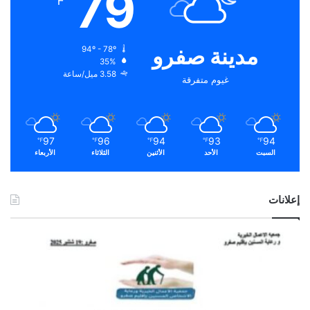
79
℉
مدينة صفرو
94º - 78º
35%
3.58 ميل/ساعة
غيوم متفرقة
97
96
94
93
94
℉
℉
℉
℉
℉
السبت
الأحد
الأثنين
الثلاثاء
الأربعاء
إعلانات