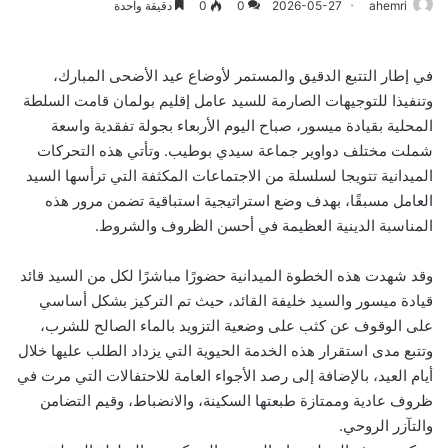
ahemri
2026-05-27
0
0
دقيقة واحدة
في إطار التتبع الدقيق والمستمر لأوضاع عيد الأضحى المبارك،
وتنفيذا للتوجيهات الصارمة للسيد عامل إقليم بولمان قامت السلطة
المحلية بقيادة ميسور، صباح اليوم الأربعاء بجولة تفقدية واسعة
شملت مختلف دواوير جماعة سيدي بوطيب. وتأتي هذه التحركات
الميدانية تتويجا لسلسلة من الاجتماعات المكثفة التي ترأسها السيد
العامل مسبقًا، بهدف وضع استراتيجية استباقية تضمن مرور هذه
المناسبة الدينية العظيمة في أحسن الظروف والشروط.
وقد شهدت هذه الخطوة الميدانية حضورًا مباشرًا لكل من السيد قائد
قيادة ميسور والسيد خليفة القائد، حيث تم التركيز بشكل أساسي
على الوقوف عن كثب على وضعية التزويد بالماء الصالح للشرب،
وتتبع مدى استقرار هذه الخدمة الحيوية التي يزداد الطلب عليها خلال
أيام العيد، بالإضافة إلى رصد الأجواء العامة للاحتفالات التي مرت في
ظروف عادية وممتازة طبعتها السكينة، والانضباط، وقيم التضامن
والتآزر الروحي.