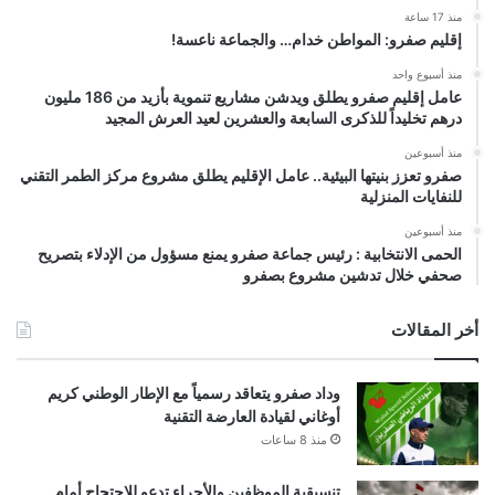
منذ 17 ساعة
إقليم صفرو: المواطن خدام… والجماعة ناعسة!
منذ أسبوع واحد
عامل إقليم صفرو يطلق ويدشن مشاريع تنموية بأزيد من 186 مليون
درهم تخليداً للذكرى السابعة والعشرين لعيد العرش المجيد
منذ أسبوعين
صفرو تعزز بنيتها البيئية.. عامل الإقليم يطلق مشروع مركز الطمر التقني
للنفايات المنزلية
منذ أسبوعين
الحمى الانتخابية : رئيس جماعة صفرو يمنع مسؤول من الإدلاء بتصريح
صحفي خلال تدشين مشروع بصفرو
أخر المقالات
وداد صفرو يتعاقد رسمياً مع الإطار الوطني كريم
أوغاني لقيادة العارضة التقنية
منذ 8 ساعات
تنسيقية الموظفين والأجراء تدعو للاحتجاج أمام