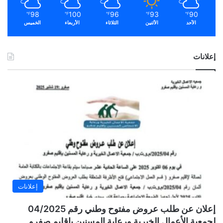
98
100
96
93
90
℉
℉
℉
℉
℉
الأحد
الأثنين
الثلاثاء
الأربعاء
الخميس
إعلانات
إعلانات
إعلان عن طلب عروض مفتوح وطني رقم 04/2025
لجمعية الأعمال الخيرية ورعاية المسنين بإقليم صفرو