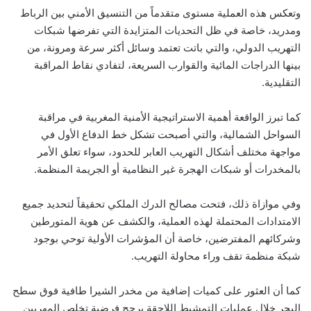
وتعكس هذه العملية مستوى متقدماً من التنسيق الأمني بين الرباط
ومدريد، خاصة في ظل التحديات المتزايدة التي تفرضها شبكات
التهريب الدولي، والتي باتت تعتمد وسائل أكثر سرعة ومرونة، من
بينها الدراجات المائية والقوارب السريعة، لتفادي نقاط المراقبة
التقليدية.
كما تبرز الواقعة أهمية الاستراتيجية الأمنية المغربية في مراقبة
السواحل الشمالية، والتي أصبحت تشكل خط الدفاع الأول في
مواجهة مختلف أشكال التهريب العابر للحدود، سواء تعلق الأمر
بالمخدرات أو شبكات الهجرة غير النظامية أو الجريمة المنظمة.
وفي موازاة ذلك، فتحت مصالح الدرك الملكي تحقيقاً لتحديد جميع
الامتدادات المحتملة لهذه العملية، والكشف عن هوية المتورطين
وشركائهم المفترضين، خاصة أن المؤشرات الأولية توحي بوجود
شبكة منظمة تقف وراء محاولة التهريب.
كما أن العثور على كميات إضافية من مخدر الشيرا طافية فوق سطح
البحر خلال عمليات التمشيط اللاحقة يرجح فرضية تخلص المهربين