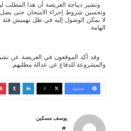
وتشير ديباجة العريضة أن هذا المطلب لي
وتحسين شروط إجراء الامتحان حتى يصل إ
لا يمكن الوصول إليه في ظل تهميش فئة ع
الهامة.
وقد أكد الموقعون في العريضة عن تشبته
والمشروعة للدفاع عن عدالة مطلبهم.
لينكدإن
فيسبوك
‫X
يوسف مسكين
موقع