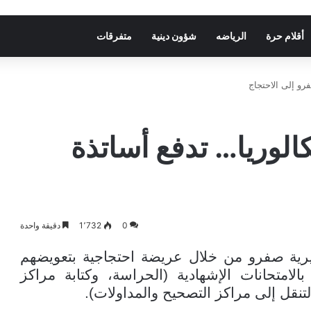
أقلام حرة
الرياضه
شؤون دينية
متفرقات
رو إلى الاحتجاج
الوريا… تدفع أساتذة
0
1٬732
دقيقة واحدة
ديرية صفرو من خلال عريضة احتجاجية بتعويضهم
امتحانات الإشهادية (الحراسة، وكتابة مراكز
تنقل إلى مراكز التصحيح والمداولات).