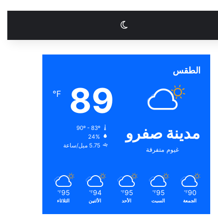
الوضع المظلم
الطقس
89
℉
مدينة صفرو
90º - 83º
24%
5.75 ميل/ساعة
غيوم متفرقة
95
94
95
95
90
℉
℉
℉
℉
℉
الجمعة
السبت
الأحد
الأثنين
الثلاثاء