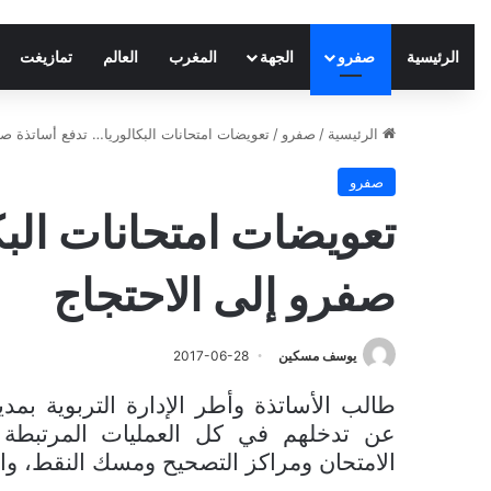
الرئيسية
صفرو
الجهة
المغرب
العالم
تمازيغت
الرئيسية
/
صفرو
/
تعويضات امتحانات البكالوريا… تدفع أساتذة صف
صفرو
تعويضات امتحانات البك
صفرو إلى الاحتجاج
يوسف مسكين
2017-06-28
طالب الأساتذة وأطر الإدارة التربوية بم
عن تدخلهم في كل العمليات المرتبطة بال
الامتحان ومراكز التصحيح ومسك النقط، وال